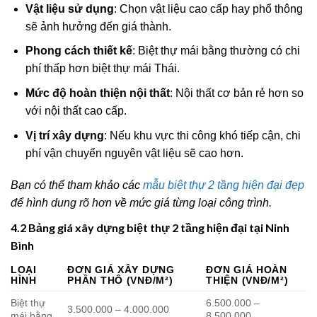
Vật liệu sử dụng
: Chọn vật liệu cao cấp hay phổ thông
sẽ ảnh hưởng đến giá thành.
Phong cách thiết kế
: Biệt thự mái bằng thường có chi
phí thấp hơn biệt thự mái Thái.
Mức độ hoàn thiện nội thất
: Nội thất cơ bản rẻ hơn so
với nội thất cao cấp.
Vị trí xây dựng
: Nếu khu vực thi công khó tiếp cận, chi
phí vận chuyển nguyên vật liệu sẽ cao hơn.
Bạn có thể tham khảo các
mẫu biệt thự 2 tầng hiện đại đẹp
để hình dung rõ hơn về mức giá từng loại công trình.
4.2 Bảng giá xây dựng biệt thự 2 tầng hiện đại tại Ninh
Bình
LOẠI
ĐƠN GIÁ XÂY DỰNG
ĐƠN GIÁ HOÀN
HÌNH
PHẦN THÔ (VNĐ/M²)
THIỆN (VNĐ/M²)
Biệt thự
6.500.000 –
3.500.000 – 4.000.000
mái bằng
8.500.000