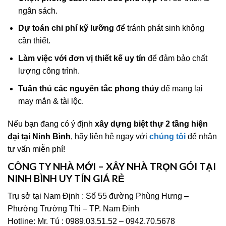
ngân sách.
Dự toán chi phí kỹ lưỡng
để tránh phát sinh không
cần thiết.
Làm việc với đơn vị thiết kế uy tín
để đảm bảo chất
lượng công trình.
Tuân thủ các nguyên tắc phong thủy
để mang lại
may mắn & tài lộc.
Nếu bạn đang có ý định
xây dựng biệt thự 2 tầng hiện
đại tại Ninh Bình
, hãy liên hệ ngay với
chúng tôi
để nhận
tư vấn miễn phí!
CÔNG TY NHÀ MỚI – XÂY NHÀ TRỌN GÓI TẠI
NINH BÌNH UY TÍN GIÁ RẺ
Trụ sở tại Nam Định : Số 55 đường Phùng Hưng –
Phường Trường Thi – TP. Nam Định
Hotline: Mr. Tú : 0989.03.51.52 – 0942.70.5678