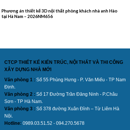
Phương án thiết kế 3D nội thất phòng khách nhà anh Hào
tại Hà Nam – 2026NM656
CTCP THIẾT KẾ KIẾN TRÚC, NỘI THẤT VÀ THI CÔNG
XÂY DỰNG NHÀ MỚI
Văn phòng 1 :
Số 55 Phùng Hưng - P. Văn Miếu - TP Nam
Định.
Văn phòng 2 :
Số 17 Đường Trần Đăng Ninh - P.Châu
Sơn - TP Hà Nam.
Văn phòng 3 :
Số 378 đường Xuân Đỉnh – Từ Liêm Hà
Nội.
Hotline:
0989.03.51.52 - 094.270.5678