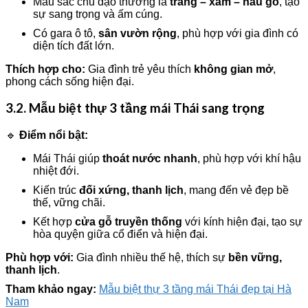
Màu sắc chủ đạo thường là
trắng – xám – nâu gỗ
, tạo
sự sang trọng và ấm cúng.
Có gara ô tô,
sân vườn rộng
, phù hợp với gia đình có
diện tích đất lớn.
Thích hợp cho:
Gia đình trẻ yêu thích
không gian mở
,
phong cách sống hiện đại.
3.2. Mẫu biệt thự 3 tầng mái Thái sang trọng
🔹
Điểm nổi bật:
Mái Thái giúp
thoát nước nhanh
, phù hợp với khí hậu
nhiệt đới.
Kiến trúc
đối xứng, thanh lịch
, mang đến vẻ đẹp bề
thế, vững chãi.
Kết hợp
cửa gỗ truyền thống
với kính hiện đại, tạo sự
hòa quyện giữa cổ điển và hiện đại.
Phù hợp với:
Gia đình nhiều thế hệ, thích sự
bền vững,
thanh lịch
.
Tham khảo ngay:
Mẫu biệt thự 3 tầng mái Thái đẹp tại Hà
Nam