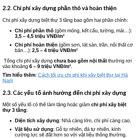
2.2. Chi phí xây dựng phần thô và hoàn thiện
Chi phí xây dựng biệt thự 3 tầng bao gồm hai phần chính:
Chi phí phần thô
(gồm móng, kết cấu, tường, mái…):
3,5 – 4,5 triệu VNĐ/m²
Chi phí hoàn thiện
(gồm sơn, lát sàn, trần, nội thất cơ
bản…):
2,5 – 4 triệu VNĐ/m²
Tổng chi phí xây dựng
chưa bao gồm nội thất
thường rơi
vào khoảng
6 – 9 triệu VNĐ/m²
.
Tìm hiểu thêm
:
Cách tối ưu chi phí khi xây biệt thự tại Hà
Nam
2.3. Các yếu tố ảnh hưởng đến chi phí xây dựng
Một số yếu tố có thể làm tăng hoặc giảm
chi phí xây biệt
thự 3 tầng
:
Diện tích xây dựng
: Nhà càng lớn, chi phí càng cao.
Vật liệu sử dụng
: Gỗ tự nhiên, đá tự nhiên, kính
cường lực sẽ đắt hơn so với vật liệu thông thường.