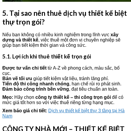
5. Tại sao nên thuê dịch vụ thiết kế biệt
thự trọn gói?
Nếu bạn không có nhiều kinh nghiệm trong lĩnh vực
xây
dựng và thiết kế
, việc thuê một đơn vị chuyên nghiệp sẽ
giúp bạn tiết kiệm thời gian và công sức.
5.1. Lợi ích khi thuê thiết kế trọn gói
Được tư vấn chi tiết
từ A-Z về phong cách, màu sắc, bố
cục.
Bản vẽ tối ưu
giúp tiết kiệm vật liệu, tránh lãng phí.
Tiến độ thi công nhanh chóng
, hạn chế rủi ro phát sinh.
Đảm bảo công trình bền vững
, đạt tiêu chuẩn an toàn.
Mẹo:
Hãy chọn
công ty thiết kế – thi công trọn gói
để có
mức giá tốt hơn so với việc thuê riêng từng hạng mục.
Xem báo giá chi tiết:
Dịch vụ thiết kế biệt thự 3 tầng tại Hà
Nam
CÔNG TY NHÀ MỚI – THIẾT KẾ BIỆT