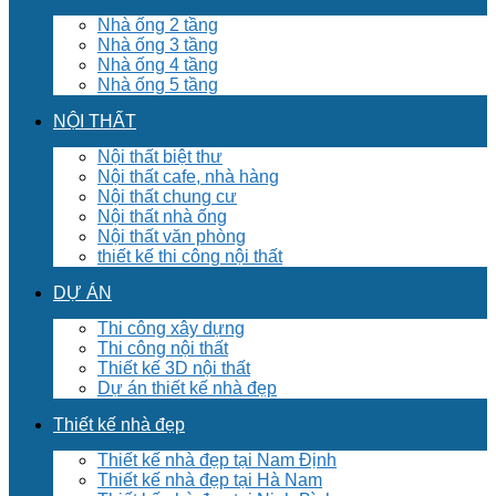
Nhà ống 2 tầng
Nhà ống 3 tầng
Nhà ống 4 tầng
Nhà ống 5 tầng
NỘI THẤT
Nội thất biệt thư
Nội thất cafe, nhà hàng
Nội thất chung cư
Nội thất nhà ống
Nội thất văn phòng
thiết kế thi công nội thất
DỰ ÁN
Thi công xây dựng
Thi công nội thất
Thiết kế 3D nội thất
Dự án thiết kế nhà đẹp
Thiết kế nhà đẹp
Thiết kế nhà đẹp tại Nam Định
Thiết kế nhà đẹp tại Hà Nam