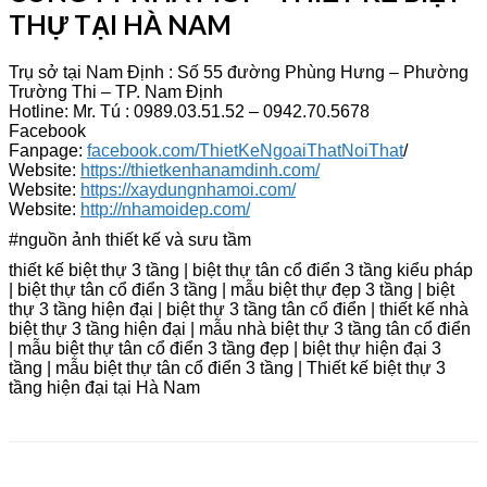
THỰ TẠI HÀ NAM
Trụ sở tại Nam Định : Số 55 đường Phùng Hưng – Phường
Trường Thi – TP. Nam Định
Hotline: Mr. Tú : 0989.03.51.52 – 0942.70.5678
Facebook
Fanpage:
facebook.com/ThietKeNgoaiThatNoiThat
/
Website:
https://thietkenhanamdinh.com/
Website:
https://xaydungnhamoi.com/
Website:
http://nhamoidep.com/
#nguồn ảnh thiết kế và sưu tầm
thiết kế biệt thự 3 tầng | biệt thự tân cổ điển 3 tầng kiểu pháp
| biệt thự tân cổ điển 3 tầng | mẫu biệt thự đẹp 3 tầng | biệt
thự 3 tầng hiện đại | biệt thự 3 tầng tân cổ điển | thiết kế nhà
biệt thự 3 tầng hiện đại | mẫu nhà biệt thự 3 tầng tân cổ điển
| mẫu biệt thự tân cổ điển 3 tầng đẹp | biệt thự hiện đại 3
tầng | mẫu biệt thự tân cổ điển 3 tầng | Thiết kế biệt thự 3
tầng hiện đại tại Hà Nam