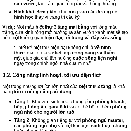
sân vườn
, tạo cảm giác rộng rãi và thông thoáng.
Hình khối đơn giản
, chú trọng vào các đường nét
hình học
thay vì trang trí cầu kỳ.
Ví dụ:
Một mẫu
biệt thự 3 tầng mái bằng
với tông màu
trắng, cửa kính rộng mở hướng ra sân vườn xanh mát sẽ tạo
nên một không gian
hiện đại, trẻ trung và đầy sức sống
.
“Thiết kế biệt thự hiện đại không chỉ là
về hình
thức
, mà còn là sự kết hợp
công năng và thẩm
mỹ
, giúp gia chủ tận hưởng
cuộc sống tiện nghi
ngay trong chính ngôi nhà của mình.”
1.2. Công năng linh hoạt, tối ưu diện tích
Một trong những lợi ích lớn nhất của
biệt thự 3 tầng
là khả
năng tối ưu
công năng sử dụng
.
Tầng 1:
Khu vực sinh hoạt chung gồm
phòng khách,
bếp, phòng ăn, gara ô tô
và có thể bố trí thêm
phòng
ngủ nhỏ cho người lớn tuổi
.
Tầng 2:
Không gian riêng tư với
phòng ngủ master
,
các
phòng ngủ phụ
và một khu vực
sinh hoạt chung
hoặc phòng làm việc.