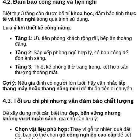
4.2. Đảm bảo công năng và tiện nghi
Biệt thự 3 tầng cần được bố trí
khoa học
, đảm bảo tính
thực
tế và tiện nghi
trong quá trình sử dụng.
Lưu ý khi thiết kế công năng:
Tầng 1
: Ưu tiên phòng khách rộng rãi, bếp ăn thoáng
đãng.
Tầng 2
: Sắp xếp phòng ngủ hợp lý, có ban công để
đón ánh sáng.
Tầng 3
: Thiết kế phòng thờ trang trọng, kết hợp sân
thượng thoáng mát.
Gợi ý:
Nếu gia đình có người lớn tuổi, hãy cân nhắc
lắp
thang máy hoặc thang nâng mini
để thuận tiện di chuyển.
4.3. Tối ưu chi phí nhưng vẫn đảm bảo chất lượng
Để xây dựng một căn biệt thự
đẹp, bền vững nhưng
không vượt ngân sách
, gia chủ cần lưu ý:
Chọn vật liệu phù hợp:
Thay vì gỗ tự nhiên quá đắt
đỏ, bạn có thể chọn
gỗ công nghiệp cao cấp
để tiết