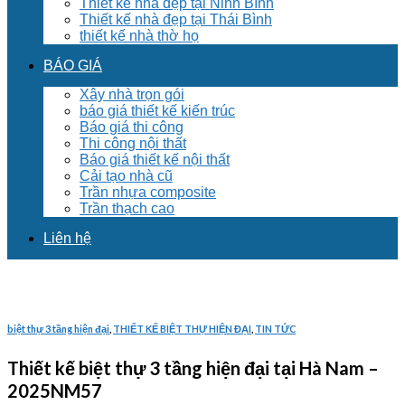
Thiết kế nhà đẹp tại Ninh Bình
Thiết kế nhà đẹp tại Thái Bình
thiết kế nhà thờ họ
BÁO GIÁ
Xây nhà trọn gói
báo giá thiết kế kiến trúc
Báo giá thi công
Thi công nội thất
Báo giá thiết kế nội thất
Cải tạo nhà cũ
Trần nhựa composite
Trần thạch cao
Liên hệ
biệt thự 3 tầng hiện đại
,
THIẾT KẾ BIỆT THỰ HIỆN ĐẠI
,
TIN TỨC
Thiết kế biệt thự 3 tầng hiện đại tại Hà Nam –
2025NM57