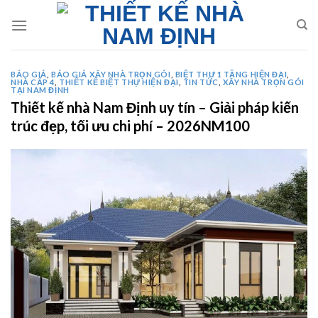
Skip
to
content
BÁO GIÁ
,
BÁO GIÁ XÂY NHÀ TRỌN GÓI
,
BIỆT THỰ 1 TẦNG HIỆN ĐẠI
,
NHÀ CẤP 4
,
THIẾT KẾ BIỆT THỰ HIỆN ĐẠI
,
TIN TỨC
,
XÂY NHÀ TRỌN GÓI
TẠI NAM ĐỊNH
Thiết kế nhà Nam Định uy tín – Giải pháp kiến
trúc đẹp, tối ưu chi phí – 2026NM100