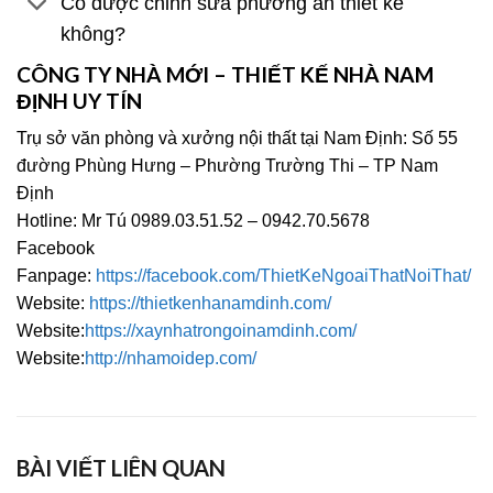
Có được chỉnh sửa phương án thiết kế
không?
CÔNG TY NHÀ MỚI – THIẾT KẾ NHÀ NAM
ĐỊNH UY TÍN
Trụ sở văn phòng và xưởng nội thất tại Nam Định: Số 55
đường Phùng Hưng – Phường Trường Thi – TP Nam
Định
Hotline: Mr Tú 0989.03.51.52 – 0942.70.5678
Facebook
Fanpage:
https://facebook.com/ThietKeNgoaiThatNoiThat/
Website:
https://thietkenhanamdinh.com/
Website:
https://xaynhatrongoinamdinh.com/
Website:
http://nhamoidep.com/
BÀI VIẾT LIÊN QUAN