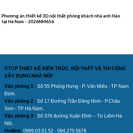
Phương án thiết kế 3D nội thất phòng khách nhà anh Hào
tại Hà Nam – 2026NM656
CTCP THIẾT KẾ KIẾN TRÚC, NỘI THẤT VÀ THI CÔNG
XÂY DỰNG NHÀ MỚI
Văn phòng 1 :
Số 55 Phùng Hưng - P. Văn Miếu - TP Nam
Định.
Văn phòng 2 :
Số 17 Đường Trần Đăng Ninh - P.Châu
Sơn - TP Hà Nam.
Văn phòng 3 :
Số 378 đường Xuân Đỉnh – Từ Liêm Hà
Nội.
Hotline:
0989.03.51.52 - 094.270.5678