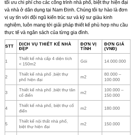
tối ưu chi phí cho các công trình nhà phố, biệt thự hiện đại
và nhà ở dân dụng tại Nam Định. Chúng tôi tự hào là đơn
vị uy tín với đội ngũ kiến trúc sư và kỹ sư giàu kinh
nghiệm, luôn mang tới giải pháp thiết kế phù hợp nhu cầu
thực tế và ngân sách của từng gia đình.
DỊCH VỤ THIẾT KẾ NHÀ
ĐƠN VỊ
ĐƠN GIÁ
STT
ĐẸP
TÍNH
(VNĐ)
Thiết kế nhà cấp 4 diện tích
1
Gói
14.000.000
< 150m2
Thiết kế nhà phố ,biệt thự
80.000 –
2
m2
phố hiện đại
100.000
Thiết kế nhà phố ,biệt thự tân
100.000 –
3
m2
cổ điển
150.000
Thiết kế nhà phố, biệt thự cổ
4
m2
180.000
điển
Thiết kế nội thất nhà phố,
5
m2
150.000
biệt thự hiện đại