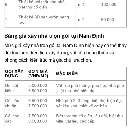
Thiết kế nội thất nhà phố,
6
m2
180.000
biệt thự cổ điển
Thiết kế 3D sân vườn hàng
7
m2
50.000
rào
Bảng giá xây nhà trọn gói tại Nam Định
Mức giá xây nhà trọn gói tại Nam Định hiện nay có thể thay
đổi tùy theo diện tích xây dựng, vật liệu hoàn thiện và
phong cách kiến trúc mà gia chủ lựa chọn.
GÓI XÂY
ĐƠN GIÁ
ĐẶC ĐIỂM
DỰNG
(VNĐ/M2)
Gói tiết
6.000.000 –
Vật liệu phổ thông, phù hợp nhà phố
kiệm
6.500.000
,biệt thự phố hiện đại
Gói tiêu
6.500.000 –
Nhà phố 2–3 tầng, biệt thự hiện đại,
chuẩn
7.500.000
vật liệu khá, thiết kế cơ bản
Gói cao
7.500.000 –
Biệt thự tân cổ điển, lâu đài, biệt thự
cấp
9.500.000
villa, vật liệu cao cấp