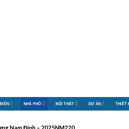
 ĐIỂN
NHÀ PHỐ
NỘI THẤT
DỰ ÁN
THIẾT
a Hưng Nam Định – 2025NM220