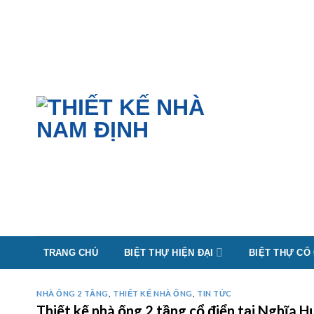
Skip
to
content
TRANG CHỦ
BIỆT THỰ HIỆN ĐẠI
BIỆT THỰ CỔ
NHÀ ỐNG 2 TẦNG
,
THIẾT KẾ NHÀ ỐNG
,
TIN TỨC
Thiết kế nhà ống 2 tầng cổ điển tại Nghĩ