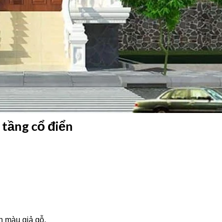
 tầng cổ điển
 màu giả gỗ.