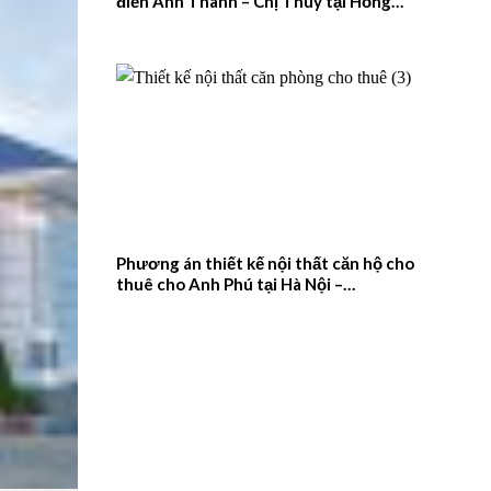
điển Anh Thanh – Chị Thúy tại Hồng
Quang, Nam Định – 2026NM659
Phương án thiết kế nội thất căn hộ cho
thuê cho Anh Phú tại Hà Nội –
2026NM658