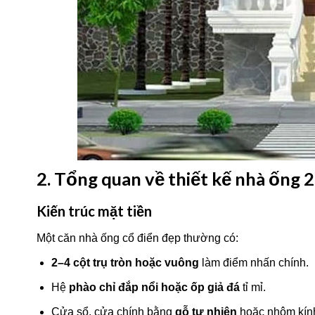
2. Tổng quan về thiết kế nhà ống 2
Kiến trúc mặt tiền
Một căn nhà ống cổ điển đẹp thường có:
2–4 cột trụ tròn hoặc vuông
làm điểm nhấn chính.
Hệ
phào chỉ đắp nổi hoặc ốp giả đá
tỉ mỉ.
Cửa sổ, cửa chính bằng
gỗ tự nhiên
hoặc nhôm kính