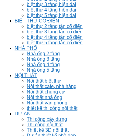
biệt thự 3 tầng hiện đại
biệt thự 4 tầng hiện đại
biệt thự 5 tầng hiện đại
BIỆT THỰ CỔ ĐIỂN
biệt thự 2 tầng tân cổ điển
biệt thự 3 tầng tân cổ điển
biệt thự 4 tầng tân cổ điển
biệt thự 5 tầng tân cổ điển
NHÀ PHỐ
Nhà ống 2 tầng
Nhà ống 3 tầng
Nhà ống 4 tầng
Nhà ống 5 tầng
NỘI THẤT
Nội thất biệt thư
Nội thất cafe, nhà hàng
Nội thất chung cư
Nội thất nhà ống
Nội thất văn phòng
thiết kế thi công nội thất
DỰ ÁN
Thi công xây dựng
Thi công nội thất
Thiết kế 3D nội thất
Dự án thiết kế nhà đẹp