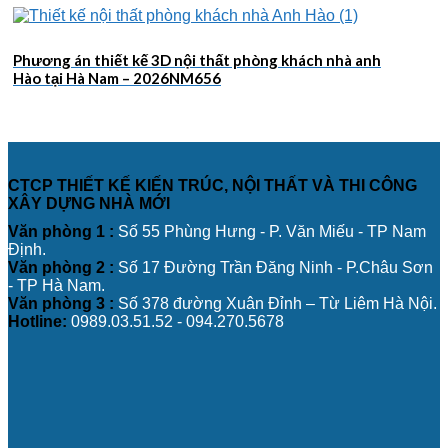
Phương án thiết kế 3D nội thất phòng khách nhà anh
Hào tại Hà Nam – 2026NM656
CTCP THIẾT KẾ KIẾN TRÚC, NỘI THẤT VÀ THI CÔNG
XÂY DỰNG NHÀ MỚI
Văn phòng 1 :
Số 55 Phùng Hưng - P. Văn Miếu - TP Nam
Định.
Văn phòng 2 :
Số 17 Đường Trần Đăng Ninh - P.Châu Sơn
- TP Hà Nam.
Văn phòng 3 :
Số 378 đường Xuân Đỉnh – Từ Liêm Hà Nội.
Hotline:
0989.03.51.52 - 094.270.5678