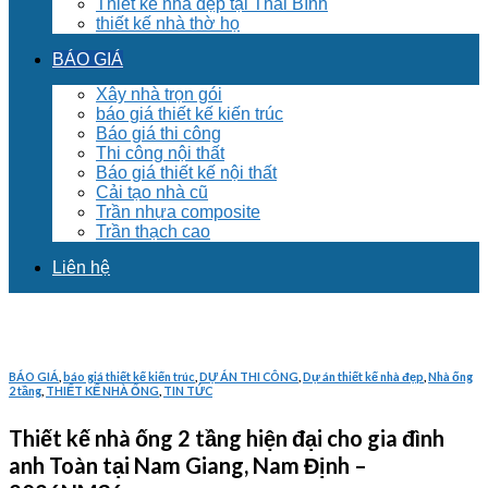
Thiết kế nhà đẹp tại Thái Bình
thiết kế nhà thờ họ
BÁO GIÁ
Xây nhà trọn gói
báo giá thiết kế kiến trúc
Báo giá thi công
Thi công nội thất
Báo giá thiết kế nội thất
Cải tạo nhà cũ
Trần nhựa composite
Trần thạch cao
Liên hệ
BÁO GIÁ
,
báo giá thiết kế kiến trúc
,
DỰ ÁN THI CÔNG
,
Dự án thiết kế nhà đẹp
,
Nhà ống
2 tầng
,
THIẾT KẾ NHÀ ỐNG
,
TIN TỨC
Thiết kế nhà ống 2 tầng hiện đại cho gia đình
anh Toàn tại Nam Giang, Nam Định –