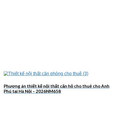
2026NM659
Phương án thiết kế nội thất căn hộ cho thuê cho Anh
Phú tại Hà Nội – 2026NM658