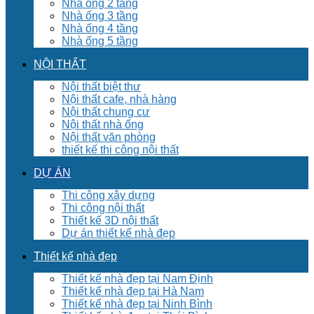
Nhà ống 2 tầng
Nhà ống 3 tầng
Nhà ống 4 tầng
Nhà ống 5 tầng
NỘI THẤT
Nội thất biệt thư
Nội thất cafe, nhà hàng
Nội thất chung cư
Nội thất nhà ống
Nội thất văn phòng
thiết kế thi công nội thất
DỰ ÁN
Thi công xây dựng
Thi công nội thất
Thiết kế 3D nội thất
Dự án thiết kế nhà đẹp
Thiết kế nhà đẹp
Thiết kế nhà đẹp tại Nam Định
Thiết kế nhà đẹp tại Hà Nam
Thiết kế nhà đẹp tại Ninh Bình