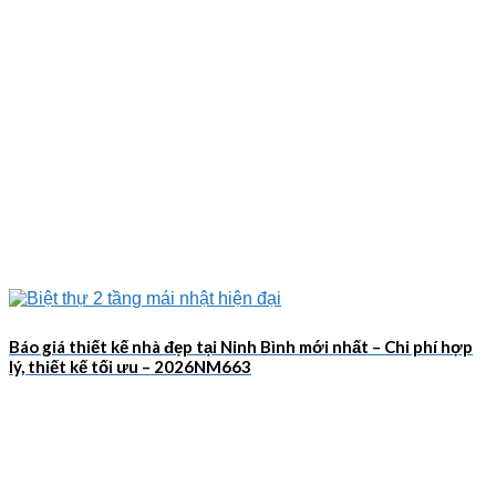
Báo giá thiết kế nhà đẹp tại Ninh Bình mới nhất – Chi phí hợp
lý, thiết kế tối ưu – 2026NM663