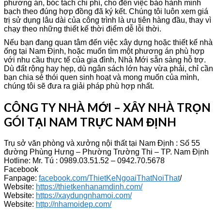
phương án, bóc tách chi phí, cho đến việc bảo hành minh
bạch theo đúng hợp đồng đã ký kết. Chúng tôi luôn xem giá
trị sử dụng lâu dài của công trình là ưu tiên hàng đầu, thay vì
chạy theo những thiết kế thời điểm dễ lỗi thời.
Nếu bạn đang quan tâm đến việc xây dựng hoặc thiết kế nhà
ống tại Nam Định, hoặc muốn tìm một phương án phù hợp
với nhu cầu thực tế của gia đình, Nhà Mới sẵn sàng hỗ trợ.
Dù đất rộng hay hẹp, dù ngân sách lớn hay vừa phải, chỉ cần
bạn chia sẻ thói quen sinh hoạt và mong muốn của mình,
chúng tôi sẽ đưa ra giải pháp phù hợp nhất.
CÔNG TY NHÀ MỚI – XÂY NHÀ TRỌN
GÓI TẠI NAM TRỰC NAM ĐỊNH
Trụ sở văn phòng và xưởng nội thất tại Nam Định : Số 55
đường Phùng Hưng – Phường Trường Thi – TP. Nam Định
Hotline: Mr. Tú : 0989.03.51.52 – 0942.70.5678
Facebook
Fanpage:
facebook.com/ThietKeNgoaiThatNoiThat
/
Website:
https://thietkenhanamdinh.com/
Website:
https://xaydungnhamoi.com/
Website:
http://nhamoidep.com/