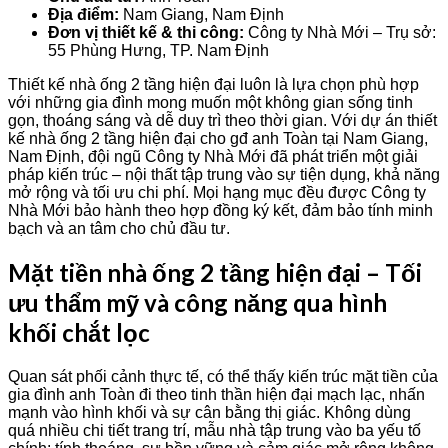
Địa điểm:
Nam Giang, Nam Định
Đơn vị thiết kế & thi công:
Công ty Nhà Mới – Trụ sở:
55 Phùng Hưng, TP. Nam Định
Thiết kế nhà ống 2 tầng hiện đại luôn là lựa chọn phù hợp
với những gia đình mong muốn một không gian sống tinh
gọn, thoáng sáng và dễ duy trì theo thời gian. Với dự án thiết
kế nhà ống 2 tầng hiện đại cho gđ anh Toàn tại Nam Giang,
Nam Định, đội ngũ Công ty Nhà Mới đã phát triển một giải
pháp kiến trúc – nội thất tập trung vào sự tiện dụng, khả năng
mở rộng và tối ưu chi phí. Mọi hạng mục đều được Công ty
Nhà Mới bảo hành theo hợp đồng ký kết, đảm bảo tính minh
bạch và an tâm cho chủ đầu tư.
Mặt tiền nhà ống 2 tầng hiện đại – Tối
ưu thẩm mỹ và công năng qua hình
khối chắt lọc
Quan sát phối cảnh thực tế, có thể thấy kiến trúc mặt tiền của
gia đình anh Toàn đi theo tinh thần hiện đại mạch lạc, nhấn
mạnh vào hình khối và sự cân bằng thị giác. Không dùng
quá nhiều chi tiết trang trí, mẫu nhà tập trung vào ba yếu tố