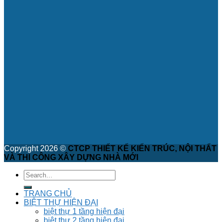
Copyright 2026 ©
CTCP THIẾT KẾ KIẾN TRÚC, NỘI THẤT
VÀ THI CÔNG XÂY DỰNG NHÀ MỚI
TRANG CHỦ
BIỆT THỰ HIỆN ĐẠI
biệt thự 1 tầng hiện đại
biệt thự 2 tầng hiện đại