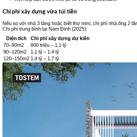
Chi phí xây dựng vừa túi tiền
Nếu so với nhà 3 tầng hoặc biệt thự mini, chi phí nhà ống 2 
Chi phí trung bình tại Nam Định (2025):
Diện tích
Chi phí xây dựng dự kiến
70–90m2
800 triệu – 1,1 tỷ
90–120m2
1,1 tỷ – 1,4 tỷ
120–150m2
1,4 tỷ – 1,7 tỷ