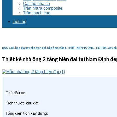
Cải tạo nhà cũ
Trần nhựa composite
Trần thạch cao
Liên hệ
BÁO GIÁ
,
báo giá xây nhà trọn gói
,
Nhà ống 2 tầng
,
THIẾT KẾ NHÀ ỐNG
,
TIN TỨC
,
Xây nh
Thiết kế nhà ống 2 tầng hiện đại tại Nam Định đ
Chủ đầu tư:
Kích thước khu đất:
Tổng diện tích xây dựng: