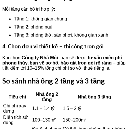
Mỗi tầng cần bố trí hợp lý:
Tầng 1: không gian chung
Tầng 2: phòng ngủ
Tầng 3: phòng thờ, sân phơi, không gian xanh
4. Chọn đơn vị thiết kế – thi công trọn gói
Khi chọn
Công ty Nhà Mới
, bạn sẽ được
tư vấn miễn phí
phong thủy, bản vẽ sơ bộ, báo giá trọn gói rõ ràng
– giúp
tiết kiệm tới 10–15% tổng chi phí so với thuê riêng lẻ.
So sánh nhà ống 2 tầng và 3 tầng
Nhà ống 2
Tiêu chí
Nhà ống 3 tầng
tầng
Chi phí xây
1.1 – 1.4 tỷ
1.5 – 2 tỷ
dựng
Diện tích sử
100–130m²
150–200m²
dụng
Đủ 3–4 phòng
Có thể thêm phòng thờ, phòng