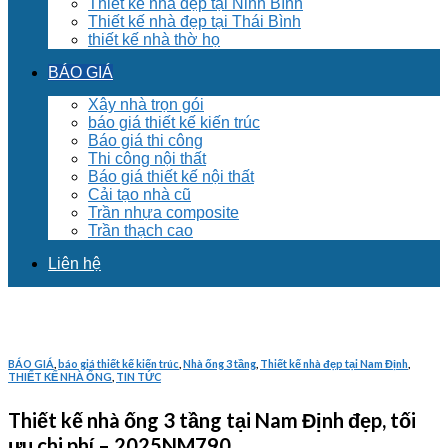
Thiết kế nhà đẹp tại Ninh Bình
Thiết kế nhà đẹp tại Thái Bình
thiết kế nhà thờ họ
BÁO GIÁ
Xây nhà trọn gói
báo giá thiết kế kiến trúc
Báo giá thi công
Thi công nội thất
Báo giá thiết kế nội thất
Cải tạo nhà cũ
Trần nhựa composite
Trần thạch cao
Liên hệ
BÁO GIÁ
,
báo giá thiết kế kiến trúc
,
Nhà ống 3 tầng
,
Thiết kế nhà đẹp tại Nam Định
,
THIẾT KẾ NHÀ ỐNG
,
TIN TỨC
Thiết kế nhà ống 3 tầng tại Nam Định đẹp, tối
ưu chi phí – 2025NM790