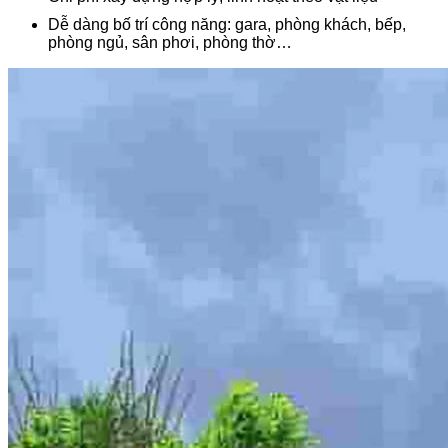
Dễ dàng bố trí công năng: gara, phòng khách, bếp,
phòng ngủ, sân phơi, phòng thờ…