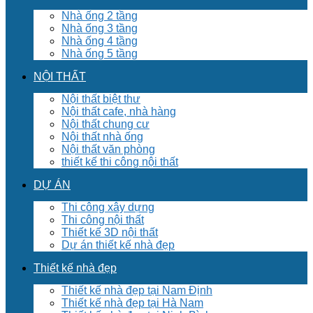
Nhà ống 2 tầng
Nhà ống 3 tầng
Nhà ống 4 tầng
Nhà ống 5 tầng
NỘI THẤT
Nội thất biệt thư
Nội thất cafe, nhà hàng
Nội thất chung cư
Nội thất nhà ống
Nội thất văn phòng
thiết kế thi công nội thất
DỰ ÁN
Thi công xây dựng
Thi công nội thất
Thiết kế 3D nội thất
Dự án thiết kế nhà đẹp
Thiết kế nhà đẹp
Thiết kế nhà đẹp tại Nam Định
Thiết kế nhà đẹp tại Hà Nam