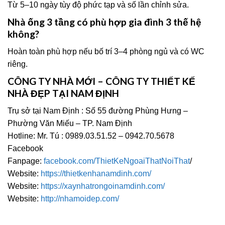
Từ 5–10 ngày tùy độ phức tạp và số lần chỉnh sửa.
Nhà ống 3 tầng có phù hợp gia đình 3 thế hệ
không?
Hoàn toàn phù hợp nếu bố trí 3–4 phòng ngủ và có WC
riêng.
CÔNG TY NHÀ MỚI – CÔNG TY THIẾT KẾ
NHÀ ĐẸP TẠI NAM ĐỊNH
Trụ sở tại Nam Định : Số 55 đường Phùng Hưng –
Phường Văn Miếu – TP. Nam Định
Hotline: Mr. Tú : 0989.03.51.52 – 0942.70.5678
Facebook
Fanpage:
facebook.com/ThietKeNgoaiThatNoiThat
/
Website:
https://thietkenhanamdinh.com/
Website:
https://xaynhatrongoinamdinh.com/
Website:
http://nhamoidep.com/