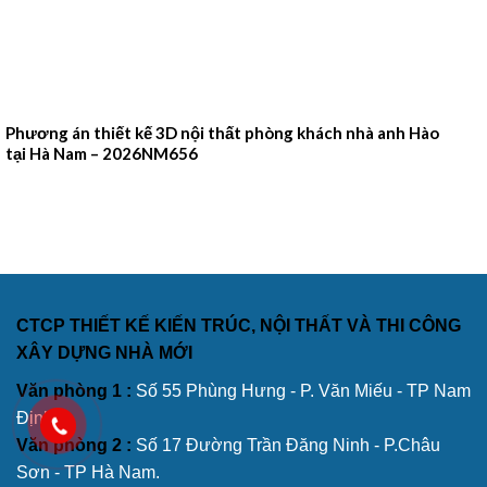
Phương án thiết kế 3D nội thất phòng khách nhà anh Hào
tại Hà Nam – 2026NM656
CTCP THIẾT KẾ KIẾN TRÚC, NỘI THẤT VÀ THI CÔNG
XÂY DỰNG NHÀ MỚI
Văn phòng 1 :
Số 55 Phùng Hưng - P. Văn Miếu - TP Nam
Định.
Văn phòng 2 :
Số 17 Đường Trần Đăng Ninh - P.Châu
Sơn - TP Hà Nam.