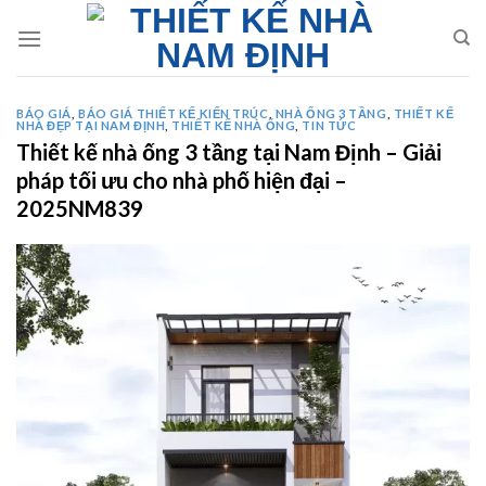
Skip
to
content
BÁO GIÁ
,
BÁO GIÁ THIẾT KẾ KIẾN TRÚC
,
NHÀ ỐNG 3 TẦNG
,
THIẾT KẾ
NHÀ ĐẸP TẠI NAM ĐỊNH
,
THIẾT KẾ NHÀ ỐNG
,
TIN TỨC
Thiết kế nhà ống 3 tầng tại Nam Định – Giải
pháp tối ưu cho nhà phố hiện đại –
2025NM839