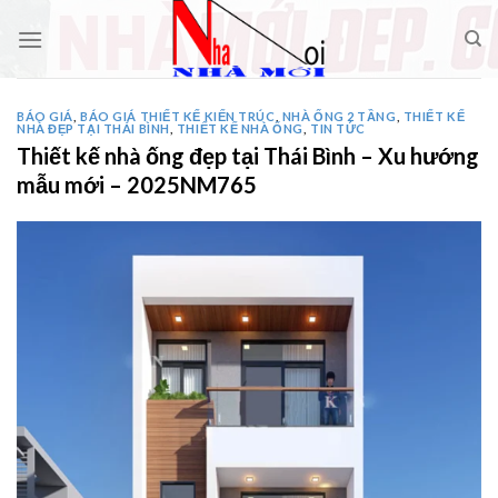
Skip
to
content
BÁO GIÁ
,
BÁO GIÁ THIẾT KẾ KIẾN TRÚC
,
NHÀ ỐNG 2 TẦNG
,
THIẾT KẾ
NHÀ ĐẸP TẠI THÁI BÌNH
,
THIẾT KẾ NHÀ ỐNG
,
TIN TỨC
Thiết kế nhà ống đẹp tại Thái Bình – Xu hướng
mẫu mới – 2025NM765