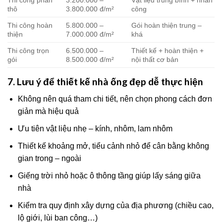
Thi công phần
3.200.000 –
Vật liệu trung bình + nhân
thô
3.800.000 đ/m²
công
Thi công hoàn
5.800.000 –
Gói hoàn thiện trung –
thiện
7.000.000 đ/m²
khá
Thi công trọn
6.500.000 –
Thiết kế + hoàn thiện +
gói
8.500.000 đ/m²
nội thất cơ bản
7. Lưu ý để thiết kế nhà ống đẹp dễ thực hiện
Không nên quá tham chi tiết, nên chọn phong cách đơn
giản mà hiệu quả
Ưu tiên vật liệu nhẹ – kính, nhôm, lam nhôm
Thiết kế khoảng mở, tiểu cảnh nhỏ để cân bằng không
gian trong – ngoài
Giếng trời nhỏ hoặc ô thông tầng giúp lấy sáng giữa
nhà
Kiểm tra quy định xây dựng của địa phương (chiều cao,
lộ giới, lùi ban công…)