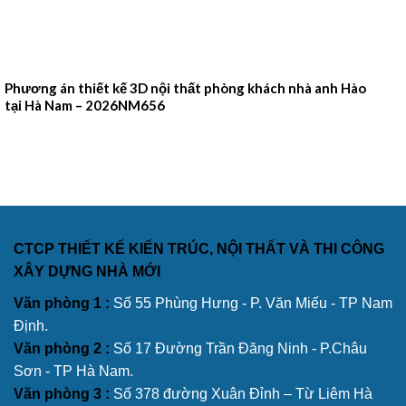
Phương án thiết kế 3D nội thất phòng khách nhà anh Hào
tại Hà Nam – 2026NM656
CTCP THIẾT KẾ KIẾN TRÚC, NỘI THẤT VÀ THI CÔNG
XÂY DỰNG NHÀ MỚI
Văn phòng 1 :
Số 55 Phùng Hưng - P. Văn Miếu - TP Nam
Định.
Văn phòng 2 :
Số 17 Đường Trần Đăng Ninh - P.Châu
Sơn - TP Hà Nam.
Văn phòng 3 :
Số 378 đường Xuân Đỉnh – Từ Liêm Hà