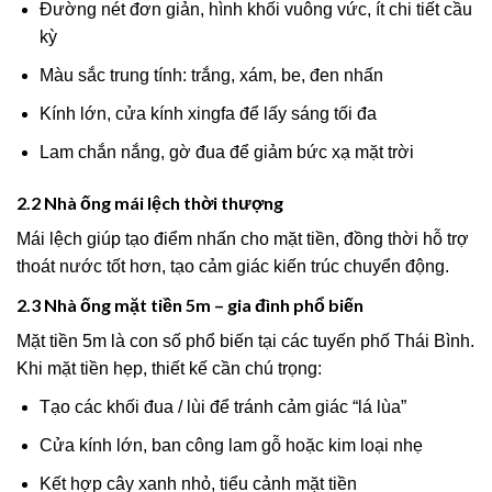
Đường nét đơn giản, hình khối vuông vức, ít chi tiết cầu
kỳ
Màu sắc trung tính: trắng, xám, be, đen nhấn
Kính lớn, cửa kính xingfa để lấy sáng tối đa
Lam chắn nắng, gờ đua để giảm bức xạ mặt trời
2.2 Nhà ống mái lệch thời thượng
Mái lệch giúp tạo điểm nhấn cho mặt tiền, đồng thời hỗ trợ
thoát nước tốt hơn, tạo cảm giác kiến trúc chuyển động.
2.3 Nhà ống mặt tiền 5m – gia đình phổ biến
Mặt tiền 5m là con số phổ biến tại các tuyến phố Thái Bình.
Khi mặt tiền hẹp, thiết kế cần chú trọng:
Tạo các khối đua / lùi để tránh cảm giác “lá lùa”
Cửa kính lớn, ban công lam gỗ hoặc kim loại nhẹ
Kết hợp cây xanh nhỏ, tiểu cảnh mặt tiền