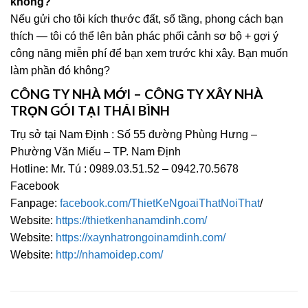
không?
Nếu gửi cho tôi kích thước đất, số tầng, phong cách bạn
thích — tôi có thể lên bản phác phối cảnh sơ bộ + gợi ý
công năng miễn phí để bạn xem trước khi xây. Bạn muốn
làm phần đó không?
CÔNG TY NHÀ MỚI – CÔNG TY XÂY NHÀ
TRỌN GÓI TẠI THÁI BÌNH
Trụ sở tại Nam Định : Số 55 đường Phùng Hưng –
Phường Văn Miếu – TP. Nam Định
Hotline: Mr. Tú : 0989.03.51.52 – 0942.70.5678
Facebook
Fanpage:
facebook.com/ThietKeNgoaiThatNoiThat
/
Website:
https://thietkenhanamdinh.com/
Website:
https://xaynhatrongoinamdinh.com/
Website:
http://nhamoidep.com/