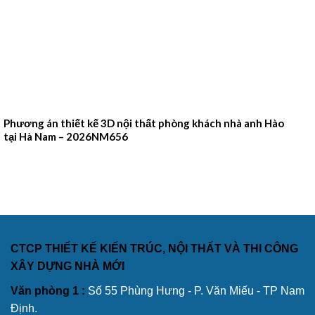
Phương án thiết kế 3D nội thất phòng khách nhà anh Hào
tại Hà Nam – 2026NM656
CTCP THIẾT KẾ KIẾN TRÚC, NỘI THẤT VÀ THI CÔNG
XÂY DỰNG NHÀ MỚI
Văn phòng 1 :
Số 55 Phùng Hưng - P. Văn Miếu - TP Nam
Định.