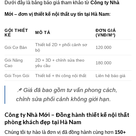
Dưới đây là bảng báo giá tham khảo từ
Công ty Nhà
Mới – đơn vị thiết kế nội thất uy tín tại Hà Nam
:
GÓI THIẾT
ĐƠN GIÁ
MÔ TẢ
KẾ
(VNĐ/M²)
Thiết kế 2D + phối cảnh sơ
Gói Cơ Bản
120.000
bộ
Gói Nâng
2D + 3D + chỉnh sửa theo
180.000
Cao
yêu cầu
Gói Trọn Gói
Thiết kế + thi công nội thất
Liên hệ báo giá
📌
Giá đã bao gồm tư vấn phong cách,
chỉnh sửa phối cảnh không giới hạn.
Công ty Nhà Mới – Đồng hành thiết kế nội thất
phòng khách đẹp tại Hà Nam
Chúng tôi tự hào là đơn vị đã đồng hành cùng hơn
150+