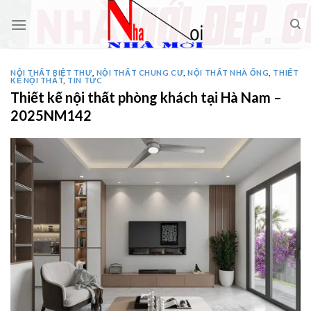
Skip
to
content
NỘI THẤT BIỆT THƯ
,
NỘI THẤT CHUNG CƯ
,
NỘI THẤT NHÀ ỐNG
,
THIẾT
KẾ NỘI THẤT
,
TIN TỨC
Thiết kế nội thất phòng khách tại Hà Nam –
2025NM142