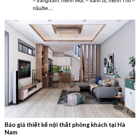
– trắng/xám, mệnh Mộc – xanh lá, mệnh Thổ –
nâu/be…
Báo giá thiết kế nội thất phòng khách tại Hà
Nam