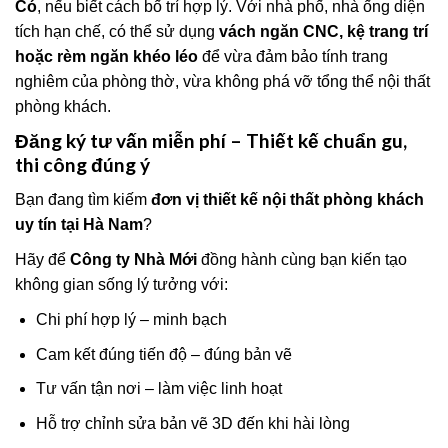
Có
, nếu biết cách bố trí hợp lý. Với nhà phố, nhà ống diện
tích hạn chế, có thể sử dụng
vách ngăn CNC, kệ trang trí
hoặc rèm ngăn khéo léo
để vừa đảm bảo tính trang
nghiêm của phòng thờ, vừa không phá vỡ tổng thể nội thất
phòng khách.
Đăng ký tư vấn miễn phí – Thiết kế chuẩn gu,
thi công đúng ý
Bạn đang tìm kiếm
đơn vị thiết kế nội thất phòng khách
uy tín tại Hà Nam
?
Hãy để
Công ty Nhà Mới
đồng hành cùng bạn kiến tạo
không gian sống lý tưởng với:
Chi phí hợp lý – minh bạch
Cam kết đúng tiến độ – đúng bản vẽ
Tư vấn tận nơi – làm việc linh hoạt
Hỗ trợ chỉnh sửa bản vẽ 3D đến khi hài lòng