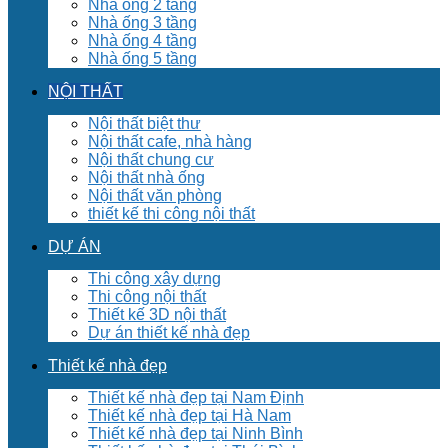
Nhà ống 2 tầng
Nhà ống 3 tầng
Nhà ống 4 tầng
Nhà ống 5 tầng
NỘI THẤT
Nội thất biệt thư
Nội thất cafe, nhà hàng
Nội thất chung cư
Nội thất nhà ống
Nội thất văn phòng
thiết kế thi công nội thất
DỰ ÁN
Thi công xây dựng
Thi công nội thất
Thiết kế 3D nội thất
Dự án thiết kế nhà đẹp
Thiết kế nhà đẹp
Thiết kế nhà đẹp tại Nam Định
Thiết kế nhà đẹp tại Hà Nam
Thiết kế nhà đẹp tại Ninh Bình