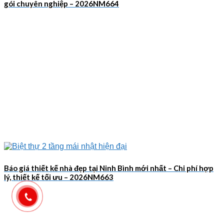
gói chuyên nghiệp – 2026NM664
Báo giá thiết kế nhà đẹp tại Ninh Bình mới nhất – Chi phí hợp
lý, thiết kế tối ưu – 2026NM663