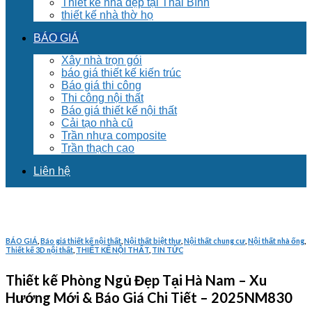
Thiết kế nhà đẹp tại Thái Bình
thiết kế nhà thờ họ
BÁO GIÁ
Xây nhà trọn gói
báo giá thiết kế kiến trúc
Báo giá thi công
Thi công nội thất
Báo giá thiết kế nội thất
Cải tạo nhà cũ
Trần nhựa composite
Trần thạch cao
Liên hệ
BÁO GIÁ
,
Báo giá thiết kế nội thất
,
Nội thất biệt thư
,
Nội thất chung cư
,
Nội thất nhà ống
,
Thiết kế 3D nội thất
,
THIẾT KẾ NỘI THẤT
,
TIN TỨC
Thiết kế Phòng Ngủ Đẹp Tại Hà Nam – Xu
Hướng Mới & Báo Giá Chi Tiết – 2025NM830