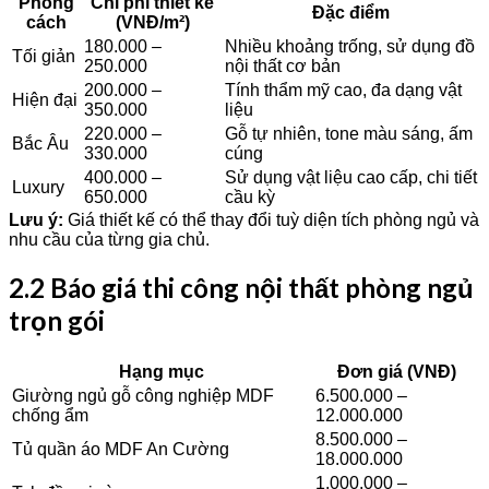
Phong
Chi phí thiết kế
Đặc điểm
cách
(VNĐ/m²)
180.000 –
Nhiều khoảng trống, sử dụng đồ
Tối giản
250.000
nội thất cơ bản
200.000 –
Tính thẩm mỹ cao, đa dạng vật
Hiện đại
350.000
liệu
220.000 –
Gỗ tự nhiên, tone màu sáng, ấm
Bắc Âu
330.000
cúng
400.000 –
Sử dụng vật liệu cao cấp, chi tiết
Luxury
650.000
cầu kỳ
Lưu ý:
Giá thiết kế có thể thay đổi tuỳ diện tích phòng ngủ và
nhu cầu của từng gia chủ.
2.2 Báo giá thi công nội thất phòng ngủ
trọn gói
Hạng mục
Đơn giá (VNĐ)
Giường ngủ gỗ công nghiệp MDF
6.500.000 –
chống ẩm
12.000.000
8.500.000 –
Tủ quần áo MDF An Cường
18.000.000
1.000.000 –