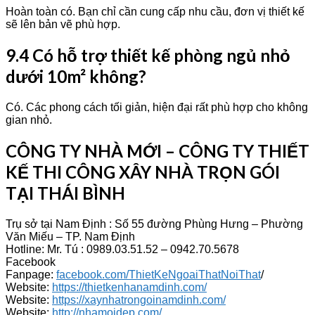
Hoàn toàn có. Bạn chỉ cần cung cấp nhu cầu, đơn vị thiết kế
sẽ lên bản vẽ phù hợp.
9.4 Có hỗ trợ thiết kế phòng ngủ nhỏ
dưới 10m² không?
Có. Các phong cách tối giản, hiện đại rất phù hợp cho không
gian nhỏ.
CÔNG TY NHÀ MỚI – CÔNG TY THIẾT
KẾ THI CÔNG XÂY NHÀ TRỌN GÓI
TẠI THÁI BÌNH
Trụ sở tại Nam Định : Số 55 đường Phùng Hưng – Phường
Văn Miếu – TP. Nam Định
Hotline: Mr. Tú : 0989.03.51.52 – 0942.70.5678
Facebook
Fanpage:
facebook.com/ThietKeNgoaiThatNoiThat
/
Website:
https://thietkenhanamdinh.com/
Website:
https://xaynhatrongoinamdinh.com/
Website:
http://nhamoidep.com/