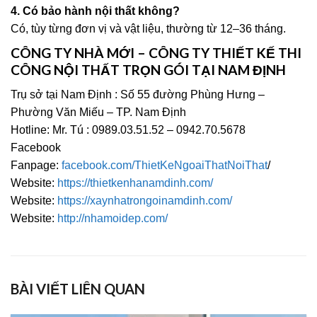
4. Có bảo hành nội thất không?
Có, tùy từng đơn vị và vật liệu, thường từ 12–36 tháng.
CÔNG TY NHÀ MỚI – CÔNG TY THIẾT KẾ THI
CÔNG NỘI THẤT TRỌN GÓI TẠI NAM ĐỊNH
Trụ sở tại Nam Định : Số 55 đường Phùng Hưng –
Phường Văn Miếu – TP. Nam Định
Hotline: Mr. Tú : 0989.03.51.52 – 0942.70.5678
Facebook
Fanpage:
facebook.com/ThietKeNgoaiThatNoiThat
/
Website:
https://thietkenhanamdinh.com/
Website:
https://xaynhatrongoinamdinh.com/
Website:
http://nhamoidep.com/
BÀI VIẾT LIÊN QUAN