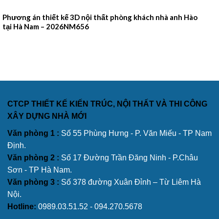
Phương án thiết kế 3D nội thất phòng khách nhà anh Hào
tại Hà Nam – 2026NM656
CTCP THIẾT KẾ KIẾN TRÚC, NỘI THẤT VÀ THI CÔNG
XÂY DỰNG NHÀ MỚI
Văn phòng 1 :
Số 55 Phùng Hưng - P. Văn Miếu - TP Nam
Định.
Văn phòng 2 :
Số 17 Đường Trần Đăng Ninh - P.Châu
Sơn - TP Hà Nam.
Văn phòng 3 :
Số 378 đường Xuân Đỉnh – Từ Liêm Hà
Nội.
Hotline:
0989.03.51.52 - 094.270.5678