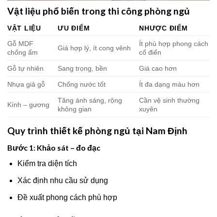
Vật liệu phổ biến trong thi công phòng ngủ
VẬT LIỆU
ƯU ĐIỂM
NHƯỢC ĐIỂM
Gỗ MDF
Ít phù hợp phong cách
Giá hợp lý, ít cong vênh
chống ẩm
cổ điển
Gỗ tự nhiên
Sang trọng, bền
Giá cao hơn
Nhựa giả gỗ
Chống nước tốt
Ít đa dạng màu hơn
Tăng ánh sáng, rộng
Cần vệ sinh thường
Kính – gương
không gian
xuyên
Quy trình thiết kế phòng ngủ tại Nam Định
Bước 1: Khảo sát – đo đạc
Kiểm tra diện tích
Xác định nhu cầu sử dụng
Đề xuất phong cách phù hợp