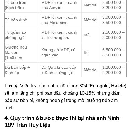
Tủ bếp trên
MDF lõi xanh, cánh
2.800.000 –
Mét dài
(Kịch trần)
phủ Acrylic
3.200.000
MDF lõi xanh, cánh
3.000.000 –
Tủ bếp dưới
Mét dài
phủ Melamine
3.500.000
Tủ quần áo
MDF lõi xanh, cánh
2.500.000 –
m2
phòng ngủ
kính cường lực
3.000.000
Giường ngủ
Khung gỗ MDF, có
6.500.000 –
Master
Bộ
ngăn kéo
8.500.000
(1m8x2m)
Đá bàn bếp +
Đá Quartz cao cấp
1.200.000 –
Mét dài
Kính ốp
+ Kính cường lực
2.200.000
Lưu ý:
Việc lựa chọn phụ kiện inox 304 (Eurogold, Hafele)
sẽ làm tăng chi phí ban đầu khoảng 10-15% nhưng đảm
bảo sự bền bỉ, không hoen gỉ trong môi trường bếp ẩm
ướt.
4. Quy trình 6 bước thực thi tại nhà anh Ninh –
189 Trần Huy Liệu