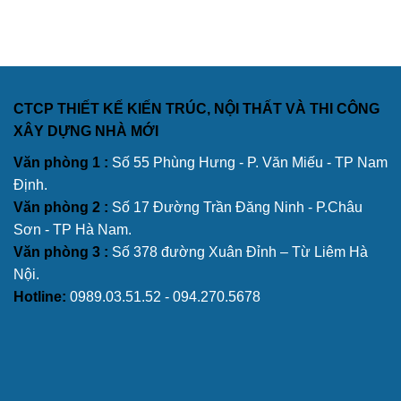
CTCP THIẾT KẾ KIẾN TRÚC, NỘI THẤT VÀ THI CÔNG
XÂY DỰNG NHÀ MỚI
Văn phòng 1 :
Số 55 Phùng Hưng - P. Văn Miếu - TP Nam
Định.
Văn phòng 2 :
Số 17 Đường Trần Đăng Ninh - P.Châu
Sơn - TP Hà Nam.
Văn phòng 3 :
Số 378 đường Xuân Đỉnh – Từ Liêm Hà
Nội.
Hotline:
0989.03.51.52 - 094.270.5678