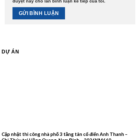
duyệt này cho lần bình luận kế tiếp của tôi.
DỰ ÁN
Cập nhật thi công nhà phố 3 tầng tân cổ điển Anh Thanh –
Chị Thúy tại Hồng Quang, Nam Định – 2026NM660