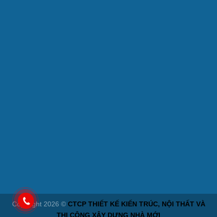
Copyright 2026 ©
CTCP THIẾT KẾ KIẾN TRÚC, NỘI THẤT VÀ
THI CÔNG XÂY DỰNG NHÀ MỚI