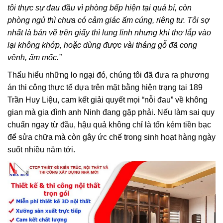
tôi thực sự đau đầu vì phòng bếp hiện tại quá bí, còn
phòng ngủ thì chưa có cảm giác ấm cúng, riêng tư. Tôi sợ
nhất là bản vẽ trên giấy thì lung linh nhưng khi thợ lắp vào
lại không khớp, hoặc dùng được vài tháng gỗ đã cong
vênh, ẩm mốc.”
Thấu hiểu những lo ngại đó, chúng tôi đã đưa ra phương
án thi công thực tế dựa trên mặt bằng hiện trạng tại 189
Trần Huy Liệu, cam kết giải quyết mọi “nỗi đau” về không
gian mà gia đình anh Ninh đang gặp phải. Nếu làm sai quy
chuẩn ngay từ đầu, hậu quả không chỉ là tốn kém tiền bạc
để sửa chữa mà còn gây ức chế trong sinh hoạt hàng ngày
suốt nhiều năm tới.