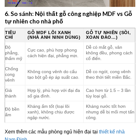
6. So sánh: Nội thất gỗ công nghiệp MDF vs Gỗ
tự nhiên cho nhà phố
TIÊU
GỖ MDF LÕI XANH
GỖ TỰ NHIÊN (SỒI,
CHÍ
(NHÀ ANH NINH DÙNG)
XOAN ĐÀO…)
Độ
Dễ có mắt gỗ, vân
Cực cao, phù hợp phong
phẳng,
không đều, phong cách
cách hiện đại, phẳng mịn.
thẩm mỹ
cổ điển.
Chống
Không cong vênh do cấu
Dễ co ngót, cong vênh
cong
tạo bột gỗ ép áp suất cao.
theo thời tiết miền Bắc.
vênh
Giá
Hợp lý, phù hợp với đại đa
Cao hơn từ 1.5 – 3 lần
thành
số gia đình.
tùy loại gỗ.
Kháng ẩm tốt (loại lõi
Kháng nước tốt hơn
Độ bền
xanh), không chịu được
nhưng dễ bị mối mọt tấn
ẩm
ngập nước.
công.
Xem thêm các mẫu phòng ngủ hiện đại tại
thiết kế nhà
Nam Định
.