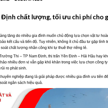
Định chất lượng, tối ưu chi phí cho g
ng tăng do nhiều gia đình muốn chủ động lựa chọn vật tư hoà
 kết cấu và tiến độ. Tuy nhiên, không ít chủ đầu tư gặp tình t
m soát chất lượng nhân công khi tự thuê thợ riêng lẻ.
ường Thi – TP Nam Định, thị trấn Yên Định – Hải Hậu hay kh
hảo nhiều đơn vị vẫn gặp khó khăn trong việc lựa chọn công ty 
ủi ro phát sinh.
chuyên nghiệp đang là giải pháp được nhiều gia đình ưu tiên 
m soát ngân sách hiệu quả.