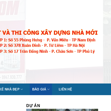
 KẾ NHÀ ĐẸP
BÁO GIÁ
LIÊN HỆ
DỰ ÁN