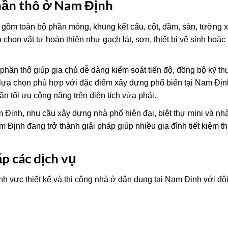
phần thô ở Nam Định
 gồm toàn bộ phần móng, khung kết cấu, cột, dầm, sàn, tường x
họn vật tư hoàn thiện như gạch lát, sơn, thiết bị vệ sinh hoặc 
 phần thô giúp gia chủ dễ dàng kiểm soát tiến độ, đồng bộ kỹ th
 là lựa chọn phù hợp với đặc điểm xây dựng phổ biến tại Nam Đị
n tối ưu công năng trên diện tích vừa phải.
Định, nhu cầu xây dựng nhà phố hiện đại, biệt thự mini và nh
 Định đang trở thành giải pháp giúp nhiều gia đình tiết kiệm th
p các dịch vụ
nh vực thiết kế và thi công nhà ở dân dụng tại Nam Định với độ