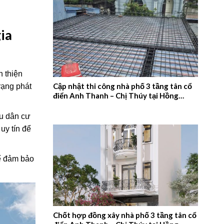
ia
n thiện
Cập nhật thi công nhà phố 3 tầng tân cổ
rạng phát
điển Anh Thanh – Chị Thúy tại Hồng
Quang, Nam Định – 2026NM660
u dân cư
uy tín để
để đảm bảo
Chốt hợp đồng xây nhà phố 3 tầng tân cổ