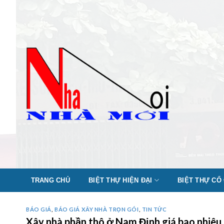
Skip
to
content
TRANG CHỦ
BIỆT THỰ HIỆN ĐẠI
BIỆT THỰ CỔ
BÁO GIÁ
,
BÁO GIÁ XÂY NHÀ TRỌN GÓI
,
TIN TỨC
Xây nhà phần thô ở Nam Định giá bao nhi