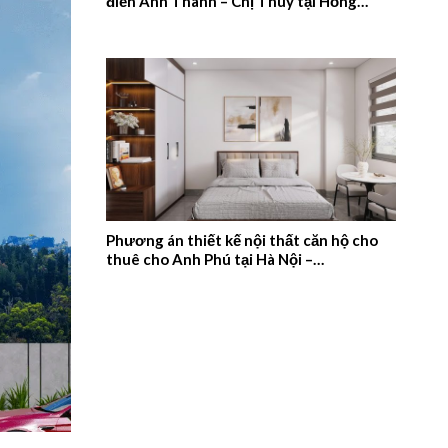
điển Anh Thanh – Chị Thúy tại Hồng
Quang, Nam Định – 2026NM659
Phương án thiết kế nội thất căn hộ cho
thuê cho Anh Phú tại Hà Nội –
2026NM658