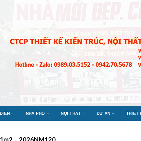
 ĐIỂN
NHÀ PHỐ
NỘI THẤT
DỰ ÁN
THIẾT
êu 1m2 – 2026NM120