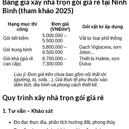
Bảng giá xây nhà trọn gói giá rẻ tại Ninh
Bình (tham khảo 2025)
Hạng mục thi
Đơn giá
Gói vật tư áp dụng
công
(VNĐ/m²)
5.000.000 –
Gói tiết kiệm
Vật tư loại phổ thông
5.500.000
5.800.000 –
Gạch Viglacera, sơn
Gói trung bình
6.500.000
Joton…
Gói khá (giá rẻ
6.700.000 –
Thiết bị Hafele, sơn
cao cấp)
7.300.000
Dulux
Lưu ý: Đơn giá trên chưa bao gồm nội thất rời
(giường, tủ, sofa…). Giá thực tế phụ thuộc vào
diện tích, địa hình và phong cách thiết kế.
Quy trình xây nhà trọn gói giá rẻ
1. Tư vấn – Khảo sát
Đo đạc thực địa, phân tích hướng đất, phong thủy