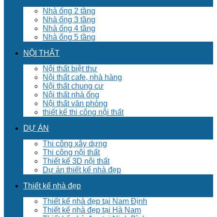
Nhà ống 2 tầng
Nhà ống 3 tầng
Nhà ống 4 tầng
Nhà ống 5 tầng
NỘI THẤT
Nội thất biệt thư
Nội thất cafe, nhà hàng
Nội thất chung cư
Nội thất nhà ống
Nội thất văn phòng
thiết kế thi công nội thất
DỰ ÁN
Thi công xây dựng
Thi công nội thất
Thiết kế 3D nội thất
Dự án thiết kế nhà đẹp
Thiết kế nhà đẹp
Thiết kế nhà đẹp tại Nam Định
Thiết kế nhà đẹp tại Hà Nam