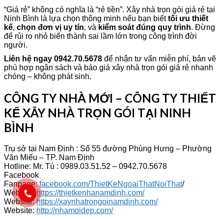
“Giá rẻ” không có nghĩa là “rẻ tiền”. Xây nhà trọn gói giá rẻ tại
Ninh Bình là lựa chọn thông minh nếu bạn biết
tối ưu thiết
kế
,
chọn đơn vị uy tín
, và
kiểm soát đúng quy trình
. Đừng
để rủi ro nhỏ biến thành sai lầm lớn trong công trình đời
người.
Liên hệ ngay 0942.70.5678
để nhận tư vấn miễn phí, bản vẽ
phù hợp ngân sách và báo giá xây nhà trọn gói giá rẻ nhanh
chóng – không phát sinh.
CÔNG TY NHÀ MỚI – CÔNG TY THIẾT
KẾ XÂY NHÀ TRỌN GÓI TẠI NINH
BÌNH
Trụ sở tại Nam Định : Số 55 đường Phùng Hưng – Phường
Văn Miếu – TP. Nam Định
Hotline: Mr. Tú : 0989.03.51.52 – 0942.70.5678
Facebook
Fanpage:
facebook.com/ThietKeNgoaiThatNoiThat
/
Website:
https://thietkenhanamdinh.com/
Website:
https://xaynhatrongoinamdinh.com/
Website:
http://nhamoidep.com/