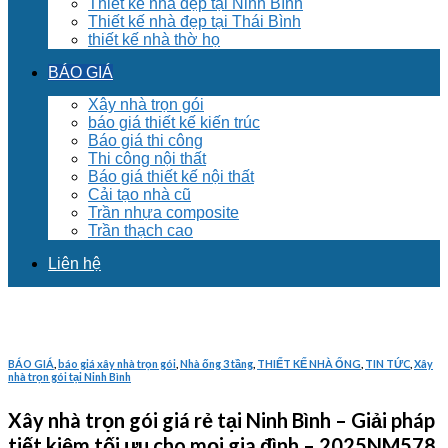
Thiết kế nhà đẹp tại Ninh Bình
Thiết kế nhà đẹp tại Thái Bình
thiết kế nhà thờ họ
BÁO GIÁ
Xây nhà trọn gói
báo giá thiết kế kiến trúc
Báo giá thi công
Thi công nội thất
Báo giá thiết kế nội thất
Cải tạo nhà cũ
Trần nhựa composite
Trần thạch cao
Liên hệ
BÁO GIÁ
,
báo giá xây nhà trọn gói
,
Nhà ống 3 tầng
,
THIẾT KẾ NHÀ ỐNG
,
TIN TỨC
,
Xây
nhà trọn gói tại Ninh Bình
Xây nhà trọn gói giá rẻ tại Ninh Bình – Giải pháp
tiết kiệm tối ưu cho mọi gia đình – 2025NM578