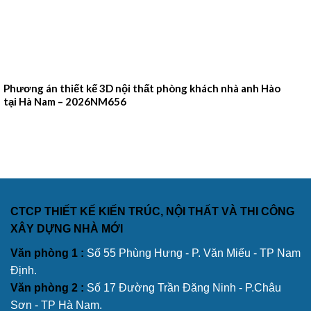
Phương án thiết kế 3D nội thất phòng khách nhà anh Hào
tại Hà Nam – 2026NM656
CTCP THIẾT KẾ KIẾN TRÚC, NỘI THẤT VÀ THI CÔNG
XÂY DỰNG NHÀ MỚI
Văn phòng 1 :
Số 55 Phùng Hưng - P. Văn Miếu - TP Nam
Định.
Văn phòng 2 :
Số 17 Đường Trần Đăng Ninh - P.Châu
Sơn - TP Hà Nam.