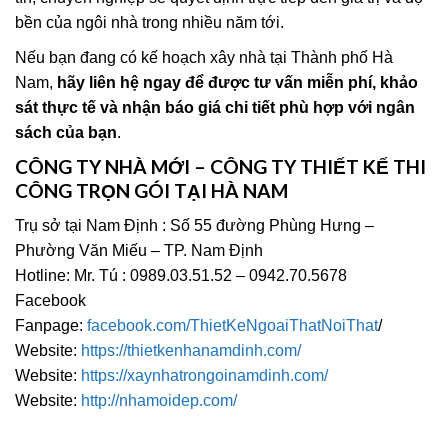
bền của ngôi nhà trong nhiều năm tới.
Nếu bạn đang có kế hoạch xây nhà tại Thành phố Hà
Nam,
hãy liên hệ ngay để được tư vấn miễn phí, khảo
sát thực tế và nhận báo giá chi tiết phù hợp với ngân
sách của bạn
.
CÔNG TY NHÀ MỚI – CÔNG TY THIẾT KẾ THI
CÔNG TRỌN GÓI TẠI HÀ NAM
Trụ sở tại Nam Định : Số 55 đường Phùng Hưng –
Phường Văn Miếu – TP. Nam Định
Hotline: Mr. Tú : 0989.03.51.52 – 0942.70.5678
Facebook
Fanpage:
facebook.com/ThietKeNgoaiThatNoiThat
/
Website:
https://thietkenhanamdinh.com/
Website:
https://xaynhatrongoinamdinh.com/
Website:
http://nhamoidep.com/