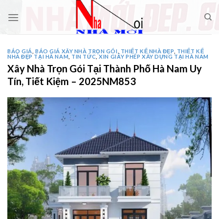
Skip
to
content
BÁO GIÁ
,
BÁO GIÁ XÂY NHÀ TRỌN GÓI
,
THIẾT KẾ NHÀ ĐẸP
,
THIẾT KẾ
NHÀ ĐẸP TẠI HÀ NAM
,
TIN TỨC
,
XIN GIẤY PHÉP XÂY DỰNG TẠI HÀ NAM
Xây Nhà Trọn Gói Tại Thành Phố Hà Nam Uy
Tín, Tiết Kiệm – 2025NM853