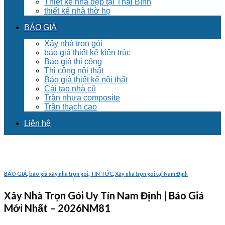
Thiết kế nhà đẹp tại Thái Bình
thiết kế nhà thờ họ
BÁO GIÁ
Xây nhà trọn gói
báo giá thiết kế kiến trúc
Báo giá thi công
Thi công nội thất
Báo giá thiết kế nội thất
Cải tạo nhà cũ
Trần nhựa composite
Trần thạch cao
Liên hệ
BÁO GIÁ
,
báo giá xây nhà trọn gói
,
TIN TỨC
,
Xây nhà trọn gói tại Nam Định
Xây Nhà Trọn Gói Uy Tín Nam Định | Báo Giá
Mới Nhất – 2026NM81