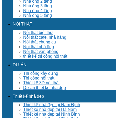
Nhà ống 2 tầng
Nhà ống 3 tầng
Nhà ống 4 tầng
Nhà ống 5 tầng
NỘI THẤT
Nội thất biệt thư
Nội thất cafe, nhà hàng
Nội thất chung cư
Nội thất nhà ống
Nội thất văn phòng
thiết kế thi công nội thất
DỰ ÁN
Thi công xây dựng
Thi công nội thất
Thiết kế 3D nội thất
Dự án thiết kế nhà đẹp
Thiết kế nhà đẹp
Thiết kế nhà đẹp tại Nam Định
Thiết kế nhà đẹp tại Hà Nam
Thiết kế nhà đẹp tại Ninh Bình