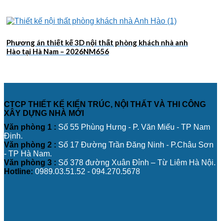
Phương án thiết kế 3D nội thất phòng khách nhà anh
Hào tại Hà Nam – 2026NM656
CTCP THIẾT KẾ KIẾN TRÚC, NỘI THẤT VÀ THI CÔNG
XÂY DỰNG NHÀ MỚI
Văn phòng 1 :
Số 55 Phùng Hưng - P. Văn Miếu - TP Nam
Định.
Văn phòng 2 :
Số 17 Đường Trần Đăng Ninh - P.Châu Sơn
- TP Hà Nam.
Văn phòng 3 :
Số 378 đường Xuân Đỉnh – Từ Liêm Hà Nội.
Hotline:
0989.03.51.52 - 094.270.5678