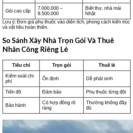
7.000.000 –
Biệt thự, nhà mái
Gói cao cấp
8.500.000
Nhật
Lưu ý: Đơn giá phụ thuộc vào diện tích, phong cách kiến trúc
và vật liệu hoàn thiện.
So Sánh Xây Nhà Trọn Gói Và Thuê
Nhân Công Riêng Lẻ
Tiêu chí
Trọn gói
Thuê lẻ
Kiểm soát chi
Ổn định
Dễ phát sinh
phí
Tiến độ
Đảm bảo
Phụ thuộc từng đội
Có hợp đồng rõ
Thường không đầy
Bảo hành
ràng
đủ