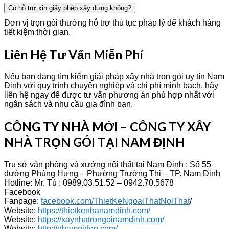
Có hỗ trợ xin giấy phép xây dựng không?
Đơn vị trọn gói thường hỗ trợ thủ tục pháp lý để khách hàng
tiết kiệm thời gian.
Liên Hệ Tư Vấn Miễn Phí
Nếu bạn đang tìm kiếm giải pháp xây nhà trọn gói uy tín Nam
Định với quy trình chuyên nghiệp và chi phí minh bạch, hãy
liên hệ ngay để được tư vấn phương án phù hợp nhất với
ngân sách và nhu cầu gia đình bạn.
CÔNG TY NHÀ MỚI – CÔNG TY XÂY
NHÀ TRỌN GÓI TẠI NAM ĐỊNH
Trụ sở văn phòng và xưởng nội thất tại Nam Định : Số 55
đường Phùng Hưng – Phường Trường Thi – TP. Nam Định
Hotline: Mr. Tú : 0989.03.51.52 – 0942.70.5678
Facebook
Fanpage:
facebook.com/ThietKeNgoaiThatNoiThat
/
Website:
https://thietkenhanamdinh.com/
Website:
https://xaynhatrongoinamdinh.com/
Website:
http://nhamoidep.com/