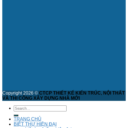
Copyright 2026 ©
CTCP THIẾT KẾ KIẾN TRÚC, NỘI THẤT
VÀ THI CÔNG XÂY DỰNG NHÀ MỚI
TRANG CHỦ
BIỆT THỰ HIỆN ĐẠI