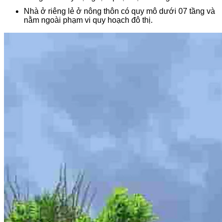
Nhà ở riêng lẻ ở nông thôn có quy mô dưới 07 tầng và
nằm ngoài phạm vi quy hoạch đô thị.