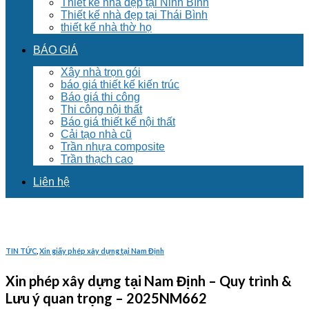
Thiết kế nhà đẹp tại Ninh Bình
Thiết kế nhà đẹp tại Thái Bình
thiết kế nhà thờ họ
BÁO GIÁ
Xây nhà trọn gói
báo giá thiết kế kiến trúc
Báo giá thi công
Thi công nội thất
Báo giá thiết kế nội thất
Cải tạo nhà cũ
Trần nhựa composite
Trần thạch cao
Liên hệ
TIN TỨC
,
Xin giấy phép xây dựng tại Nam Định
Xin phép xây dựng tại Nam Định – Quy trình &
Lưu ý quan trọng – 2025NM662