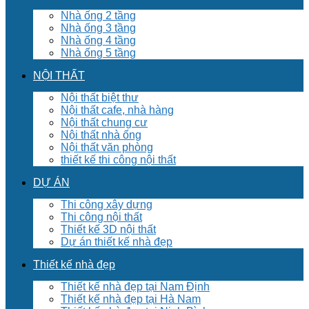
Nhà ống 2 tầng
Nhà ống 3 tầng
Nhà ống 4 tầng
Nhà ống 5 tầng
NỘI THẤT
Nội thất biệt thư
Nội thất cafe, nhà hàng
Nội thất chung cư
Nội thất nhà ống
Nội thất văn phòng
thiết kế thi công nội thất
DỰ ÁN
Thi công xây dựng
Thi công nội thất
Thiết kế 3D nội thất
Dự án thiết kế nhà đẹp
Thiết kế nhà đẹp
Thiết kế nhà đẹp tại Nam Định
Thiết kế nhà đẹp tại Hà Nam