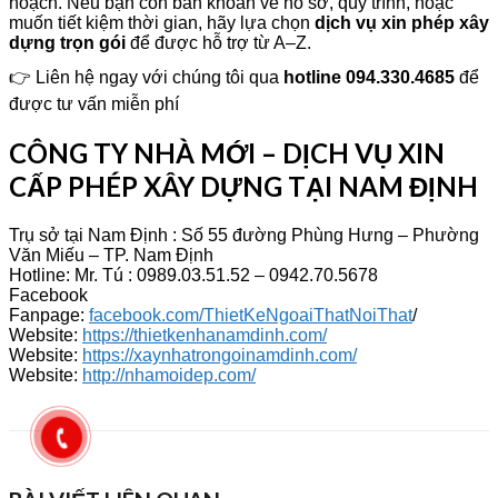
hoạch. Nếu bạn còn băn khoăn về hồ sơ, quy trình, hoặc
muốn tiết kiệm thời gian, hãy lựa chọn
dịch vụ xin phép xây
dựng trọn gói
để được hỗ trợ từ A–Z.
👉 Liên hệ ngay với chúng tôi qua
hotline 094.330.4685
để
được tư vấn miễn phí
CÔNG TY NHÀ MỚI – DỊCH VỤ XIN
CẤP PHÉP XÂY DỰNG TẠI NAM ĐỊNH
Trụ sở tại Nam Định : Số 55 đường Phùng Hưng – Phường
Văn Miếu – TP. Nam Định
Hotline: Mr. Tú : 0989.03.51.52 – 0942.70.5678
Facebook
Fanpage:
facebook.com/ThietKeNgoaiThatNoiThat
/
Website:
https://thietkenhanamdinh.com/
Website:
https://xaynhatrongoinamdinh.com/
Website:
http://nhamoidep.com/