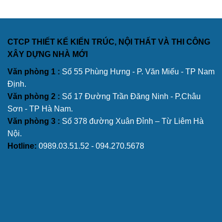
CTCP THIẾT KẾ KIẾN TRÚC, NỘI THẤT VÀ THI CÔNG
XÂY DỰNG NHÀ MỚI
Văn phòng 1 :
Số 55 Phùng Hưng - P. Văn Miếu - TP Nam
Định.
Văn phòng 2 :
Số 17 Đường Trần Đăng Ninh - P.Châu
Sơn - TP Hà Nam.
Văn phòng 3 :
Số 378 đường Xuân Đỉnh – Từ Liêm Hà
Nội.
Hotline:
0989.03.51.52 - 094.270.5678