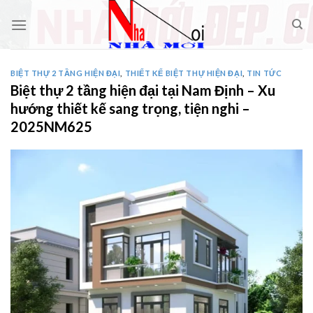
Skip
to
content
BIỆT THỰ 2 TẦNG HIỆN ĐẠI
,
THIẾT KẾ BIỆT THỰ HIỆN ĐẠI
,
TIN TỨC
Biệt thự 2 tầng hiện đại tại Nam Định – Xu
hướng thiết kế sang trọng, tiện nghi –
2025NM625