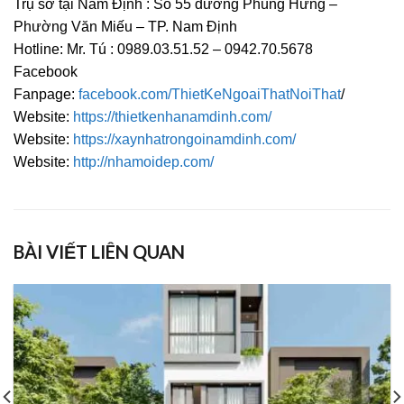
Trụ sở tại Nam Định : Số 55 đường Phùng Hưng –
Phường Văn Miếu – TP. Nam Định
Hotline: Mr. Tú : 0989.03.51.52 – 0942.70.5678
Facebook
Fanpage:
facebook.com/ThietKeNgoaiThatNoiThat
/
Website:
https://thietkenhanamdinh.com/
Website:
https://xaynhatrongoinamdinh.com/
Website:
http://nhamoidep.com/
BÀI VIẾT LIÊN QUAN