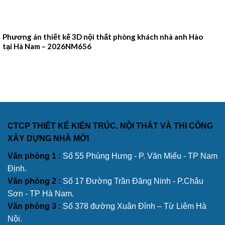
Phương án thiết kế 3D nội thất phòng khách nhà anh Hào
tại Hà Nam – 2026NM656
CTCP THIẾT KẾ KIẾN TRÚC, NỘI THẤT VÀ THI CÔNG
XÂY DỰNG NHÀ MỚI
Văn phòng 1 :
Số 55 Phùng Hưng - P. Văn Miếu - TP Nam
Định.
Văn phòng 2 :
Số 17 Đường Trần Đăng Ninh - P.Châu
Sơn - TP Hà Nam.
Văn phòng 3 :
Số 378 đường Xuân Đỉnh – Từ Liêm Hà
Nội.