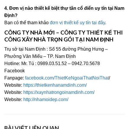
4. Đơn vị nào thiết kế biệt thự tân cổ điển uy tín tại Nam
Định?
Bạn có thể tham khảo
đơn vị thiết kế uy tín tại đây
.
CÔNG TY NHÀ MỚI – CÔNG TY THIẾT KẾ THI
CÔNG XÂY NHÀ TRỌN GÓI TẠI NAM ĐỊNH
Trụ sở tại Nam Định : Số 55 đường Phùng Hưng –
Phường Văn Miếu – TP. Nam Định
Hotline: Mr. Tú : 0989.03.51.52 – 0942.70.5678
Facebook
Fanpage:
facebook.com/ThietKeNgoaiThatNoiThat
/
Website:
https://thietkenhanamdinh.com/
Website:
https://xaynhatrongoinamdinh.com/
Website:
http://nhamoidep.com/
BÀI VIẾT LIÊN QUAN