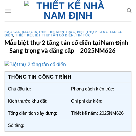
Skip
to
content
BÁO GIÁ
,
BÁO GIÁ THIẾT KẾ KIẾN TRÚC
,
BIỆT THỰ 2 TẦNG TÂN CỔ
ĐIỂN
,
THIẾT KẾ BIỆT THỰ TÂN CỔ ĐIỂN
,
TIN TỨC
Mẫu biệt thự 2 tầng tân cổ điển tại Nam Định
– Sang trọng và đẳng cấp – 2025NM626
THÔNG TIN CÔNG TRÌNH
Chủ đầu tư:
Phong cách kiến trúc:
Kích thước khu đất:
Chi phí dự kiến:
Tổng diện tích xây dựng:
Thiết kế năm: 2025NM626
Số tầng: