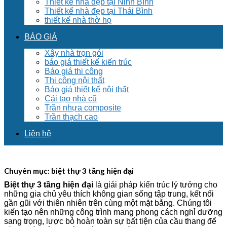
Thiết kế nhà đẹp tại Ninh Bình
Thiết kế nhà đẹp tại Thái Bình
thiết kế nhà thờ họ
BÁO GIÁ
Xây nhà trọn gói
báo giá thiết kế kiến trúc
Báo giá thi công
Thi công nội thất
Báo giá thiết kế nội thất
Cải tạo nhà cũ
Trần nhựa composite
Trần thạch cao
Liên hệ
Chuyên mục:
biệt thự 3 tầng hiện đại
Biệt thự 3 tầng hiện đại
là giải pháp kiến trúc lý tưởng cho
những gia chủ yêu thích không gian sống tập trung, kết nối
gần gũi với thiên nhiên trên cùng một mặt bằng. Chúng tôi
kiến tạo nên những công trình mang phong cách nghỉ dưỡng
sang trọng, lược bỏ hoàn toàn sự bất tiện của cầu thang để