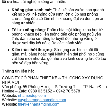
tối ưu hóa trải nghiệm sống an nhiên.
Không gian xanh mở:
Thiết kế sân vườn bao quanh
kết hợp với hệ thống cửa kính lớn giúp mọi phòng
chức năng đều có tầm nhìn khoáng đạt và đón trọn ánh
sáng tự nhiên.
Tối ưu công năng:
Phân chia mặt bằng khoa học từ
phòng khách bếp liên thông đến các phòng ngủ yên
tĩnh, đảm bảo sự riêng tư tuyệt đối nhưng vẫn giữ
được sợi dây kết nối giữa các thành viên.
Kiến trúc thời thượng:
Sử dụng các hình khối tối
giản, mái bằng hoặc mái Nhật hiện đại phối hợp cùng
vật liệu mới như đá, gỗ nhựa và kính cường lực để tạo
nên vẻ đẹp bền vững.
Thông tin liên hệ:
CÔNG TY CỔ PHẦN THIẾT KẾ & THI CÔNG XÂY DỰNG
NHÀ MỚI
Văn phòng: 55 Phùng Hưng – P. Trường Thi – TP. Nam Định
Hotline – Zalo: 0989 03 5152 – 0942 70 5678
Website:
nhamoidep.com
Website:
xaynhatrongoinamdinh.com
Website:
thietkenhanamdinh.com