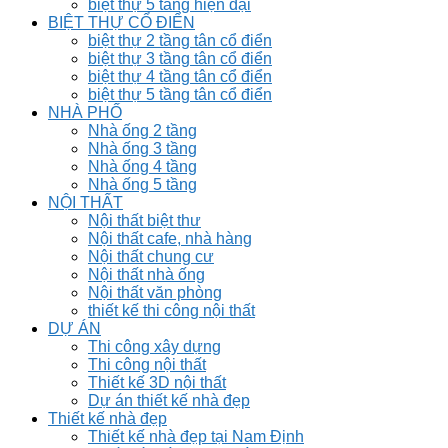
biệt thự 5 tầng hiện đại
BIỆT THỰ CỔ ĐIỂN
biệt thự 2 tầng tân cổ điển
biệt thự 3 tầng tân cổ điển
biệt thự 4 tầng tân cổ điển
biệt thự 5 tầng tân cổ điển
NHÀ PHỐ
Nhà ống 2 tầng
Nhà ống 3 tầng
Nhà ống 4 tầng
Nhà ống 5 tầng
NỘI THẤT
Nội thất biệt thư
Nội thất cafe, nhà hàng
Nội thất chung cư
Nội thất nhà ống
Nội thất văn phòng
thiết kế thi công nội thất
DỰ ÁN
Thi công xây dựng
Thi công nội thất
Thiết kế 3D nội thất
Dự án thiết kế nhà đẹp
Thiết kế nhà đẹp
Thiết kế nhà đẹp tại Nam Định