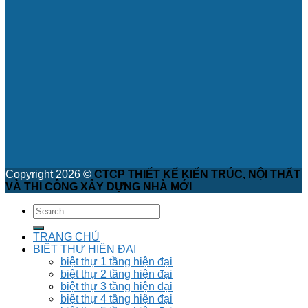
Copyright 2026 ©
CTCP THIẾT KẾ KIẾN TRÚC, NỘI THẤT
VÀ THI CÔNG XÂY DỰNG NHÀ MỚI
TRANG CHỦ
BIỆT THỰ HIỆN ĐẠI
biệt thự 1 tầng hiện đại
biệt thự 2 tầng hiện đại
biệt thự 3 tầng hiện đại
biệt thự 4 tầng hiện đại