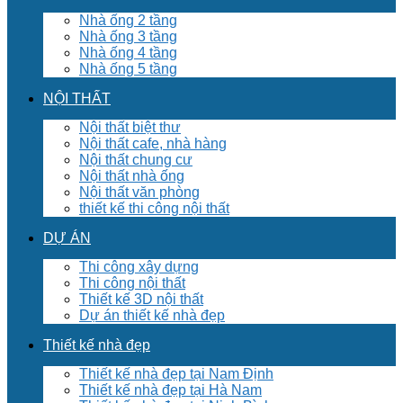
Nhà ống 2 tầng
Nhà ống 3 tầng
Nhà ống 4 tầng
Nhà ống 5 tầng
NỘI THẤT
Nội thất biệt thư
Nội thất cafe, nhà hàng
Nội thất chung cư
Nội thất nhà ống
Nội thất văn phòng
thiết kế thi công nội thất
DỰ ÁN
Thi công xây dựng
Thi công nội thất
Thiết kế 3D nội thất
Dự án thiết kế nhà đẹp
Thiết kế nhà đẹp
Thiết kế nhà đẹp tại Nam Định
Thiết kế nhà đẹp tại Hà Nam