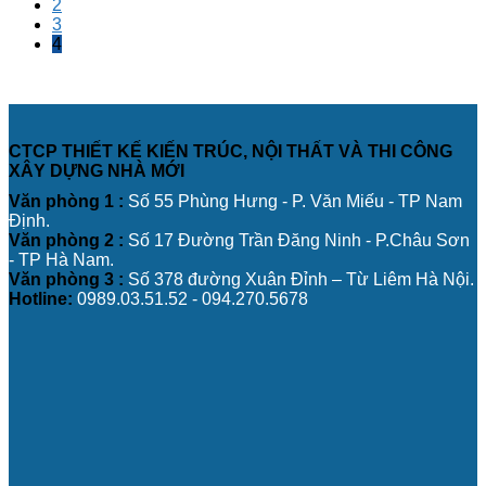
2
3
4
CTCP THIẾT KẾ KIẾN TRÚC, NỘI THẤT VÀ THI CÔNG
XÂY DỰNG NHÀ MỚI
Văn phòng 1 :
Số 55 Phùng Hưng - P. Văn Miếu - TP Nam
Định.
Văn phòng 2 :
Số 17 Đường Trần Đăng Ninh - P.Châu Sơn
- TP Hà Nam.
Văn phòng 3 :
Số 378 đường Xuân Đỉnh – Từ Liêm Hà Nội.
Hotline:
0989.03.51.52 - 094.270.5678