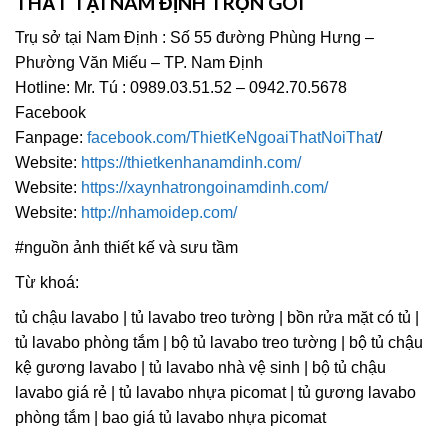
THẤT TẠI NAM ĐỊNH TRỌN GÓI
Trụ sở tại Nam Định : Số 55 đường Phùng Hưng –
Phường Văn Miếu – TP. Nam Định
Hotline: Mr. Tú : 0989.03.51.52 – 0942.70.5678
Facebook
Fanpage:
facebook.com/ThietKeNgoaiThatNoiThat
/
Website:
https://thietkenhanamdinh.com/
Website:
https://xaynhatrongoinamdinh.com/
Website:
http://nhamoidep.com/
#nguồn ảnh thiết kế và sưu tầm
Từ khoá:
tủ chậu lavabo | tủ lavabo treo tường | bồn rửa mặt có tủ |
tủ lavabo phòng tắm | bộ tủ lavabo treo tường | bộ tủ chậu
kệ gương lavabo | tủ lavabo nhà vệ sinh | bộ tủ chậu
lavabo giá rẻ | tủ lavabo nhựa picomat | tủ gương lavabo
phòng tắm | bao giá tủ lavabo nhựa picomat