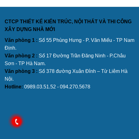
CTCP THIẾT KẾ KIẾN TRÚC, NỘI THẤT VÀ THI CÔNG
XÂY DỰNG NHÀ MỚI
Văn phòng 1 :
Số 55 Phùng Hưng - P. Văn Miếu - TP Nam
Định.
Văn phòng 2 :
Số 17 Đường Trần Đăng Ninh - P.Châu
Sơn - TP Hà Nam.
Văn phòng 3 :
Số 378 đường Xuân Đỉnh – Từ Liêm Hà
Nội.
Hotline:
0989.03.51.52 - 094.270.5678