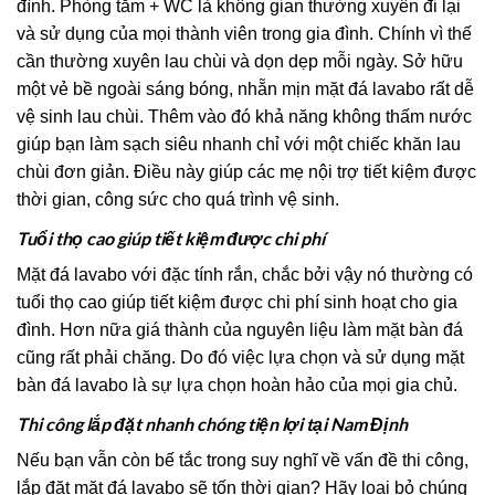
đình. Phòng tắm + WC là không gian thường xuyên đi lại
và sử dụng của mọi thành viên trong gia đình. Chính vì thế
cần thường xuyên lau chùi và dọn dẹp mỗi ngày. Sở hữu
một vẻ bề ngoài sáng bóng, nhẵn mịn mặt đá lavabo rất dễ
vệ sinh lau chùi. Thêm vào đó khả năng không thấm nước
giúp bạn làm sạch siêu nhanh chỉ với một chiếc khăn lau
chùi đơn giản. Điều này giúp các mẹ nội trợ tiết kiệm được
thời gian, công sức cho quá trình vệ sinh.
Tuổi thọ cao giúp tiết kiệm được chi phí
Mặt đá lavabo với đặc tính rắn, chắc bởi vậy nó thường có
tuổi thọ cao giúp tiết kiệm được chi phí sinh hoạt cho gia
đình. Hơn nữa giá thành của nguyên liệu làm mặt bàn đá
cũng rất phải chăng. Do đó việc lựa chọn và sử dụng mặt
bàn đá lavabo là sự lựa chọn hoàn hảo của mọi gia chủ.
Thi công lắp đặt nhanh chóng tiện lợi tại Nam Định
Nếu bạn vẫn còn bế tắc trong suy nghĩ về vấn đề thi công,
lắp đặt mặt đá lavabo sẽ tốn thời gian? Hãy loại bỏ chúng