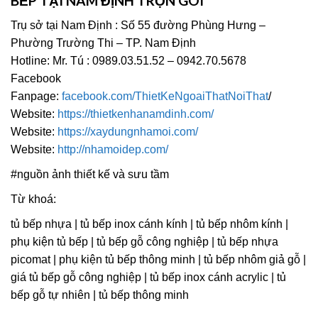
BẾP TẠI NAM ĐỊNH TRỌN GÓI
Trụ sở tại Nam Định : Số 55 đường Phùng Hưng –
Phường Trường Thi – TP. Nam Định
Hotline: Mr. Tú : 0989.03.51.52 – 0942.70.5678
Facebook
Fanpage:
facebook.com/ThietKeNgoaiThatNoiThat
/
Website:
https://thietkenhanamdinh.com/
Website:
https://xaydungnhamoi.com/
Website:
http://nhamoidep.com/
#nguồn ảnh thiết kế và sưu tầm
Từ khoá:
tủ bếp nhựa | tủ bếp inox cánh kính | tủ bếp nhôm kính |
phụ kiện tủ bếp | tủ bếp gỗ công nghiệp | tủ bếp nhựa
picomat | phụ kiện tủ bếp thông minh | tủ bếp nhôm giả gỗ |
giá tủ bếp gỗ công nghiệp | tủ bếp inox cánh acrylic | tủ
bếp gỗ tự nhiên | tủ bếp thông minh