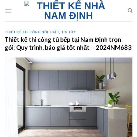
Skip
to
content
THIẾT KẾ THI CÔNG NỘI THẤT
,
TIN TỨC
Thiết kế thi công tủ bếp tại Nam Định trọn
gói: Quy trình, báo giá tốt nhất – 2024NM683