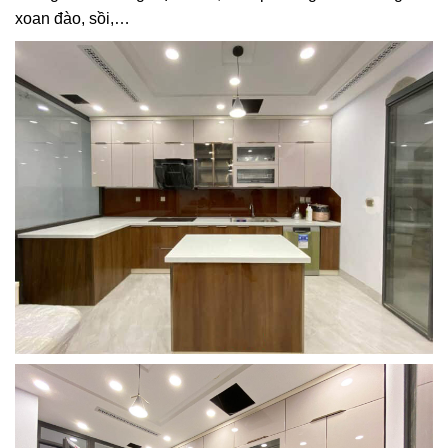
xoan đào, sồi,…