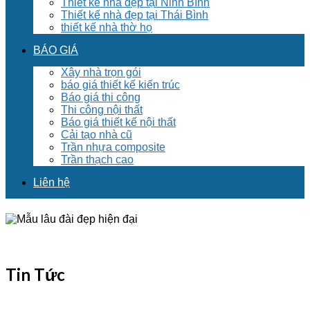
Thiết kế nhà đẹp tại Ninh Bình
Thiết kế nhà đẹp tại Thái Bình
thiết kế nhà thờ họ
BÁO GIÁ
Xây nhà trọn gói
báo giá thiết kế kiến trúc
Báo giá thi công
Thi công nội thất
Báo giá thiết kế nội thất
Cải tạo nhà cũ
Trần nhựa composite
Trần thạch cao
Liên hệ
Tin Tức