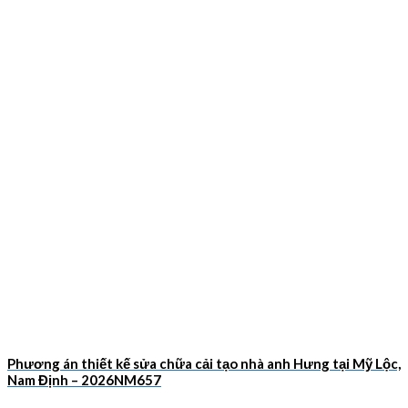
Phương án thiết kế sửa chữa cải tạo nhà anh Hưng tại Mỹ Lộc,
Nam Định – 2026NM657