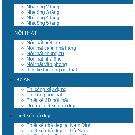
Nhà ống 2 tầng
Nhà ống 3 tầng
Nhà ống 4 tầng
Nhà ống 5 tầng
NỘI THẤT
Nội thất biệt thư
Nội thất cafe, nhà hàng
Nội thất chung cư
Nội thất nhà ống
Nội thất văn phòng
thiết kế thi công nội thất
DỰ ÁN
Thi công xây dựng
Thi công nội thất
Thiết kế 3D nội thất
Dự án thiết kế nhà đẹp
Thiết kế nhà đẹp
Thiết kế nhà đẹp tại Nam Định
Thiết kế nhà đẹp tại Hà Nam