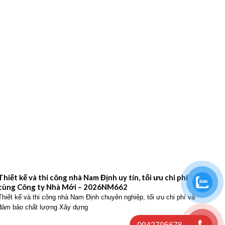
Thiết kế và thi công nhà Nam Định uy tín, tối ưu chi phí
Thiế
cùng Công ty Nhà Mới – 2026NM662
Công
Thiết kế và thi công nhà Nam Định chuyên nghiệp, tối ưu chi phí và
Thiết
đảm bảo chất lượng Xây dựng
hiện 