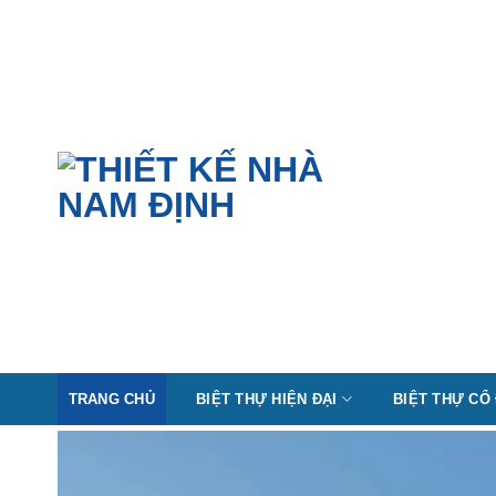
Skip
to
content
TRANG CHỦ
BIỆT THỰ HIỆN ĐẠI
BIỆT THỰ CỔ