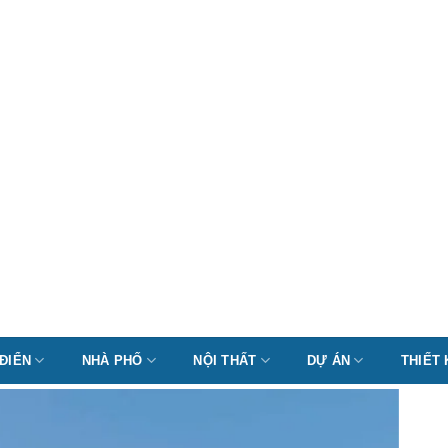
 ĐIỂN
NHÀ PHỐ
NỘI THẤT
DỰ ÁN
THIẾT