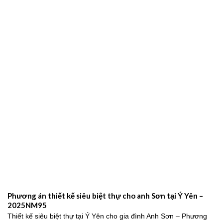
Mẫu Biệt Thự Tân Cổ Điển 3 Tầng Kiểu Pháp Đẹp Đẳng Cấp
Tại Nam Định – 2024NM203
Mẫu biệt thự tân cổ điển 3 tầng kiểu Pháp sang trọng, đẳng cấp
2026Trong