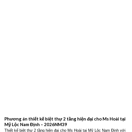
Phương án thiết kế nhà ống 2 tầng hiện đại cho gia đình anh
Giang tại Giao Thủy Nam Định – 2026NM42
Thiết kế nhà ống 2 tầng hiện đại cho gia đình anh Giang tại Giao Thủy
Nam Định với không gian