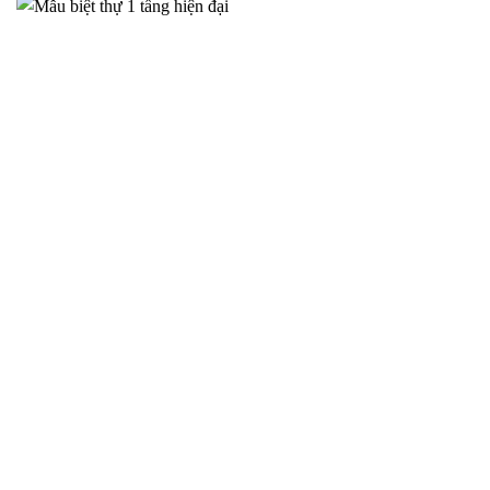
Biệt Thự Tân Cổ Điển Tại Hà Nam – Đẳng Cấp Sang Trọng
Bền Vững – 2025NM850
Trong bối cảnh đời sống ngày càng nâng cao, nhu cầu sở hữu
một không
THIẾT KẾ NHÀ CẤP 4