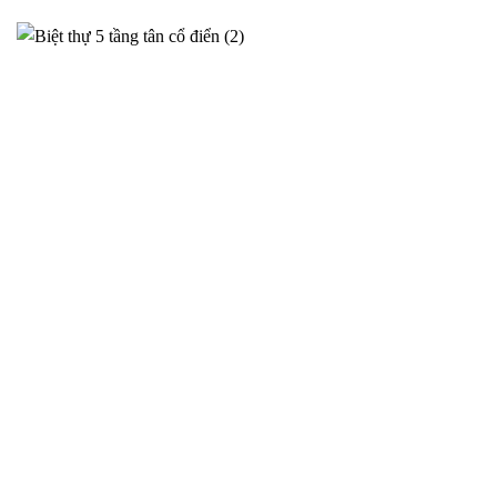
Phương án thiết kế siêu biệt thự cho anh Sơn tại Ý Yên –
2025NM95
Thiết kế siêu biệt thự tại Ý Yên cho gia đình Anh Sơn – Phương