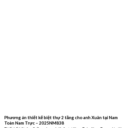
gói chuyên nghiệp – 2026NM664
Đơn vị xây dựng Ninh Bình uy tín – Giải pháp thiết kế và thi công trọn
gói chuyên nghiệp Xây
THIẾT KẾ BIỆT THỰ HIỆN ĐẠI