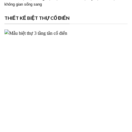
Phương án thiết kế biệt thự 2 tầng hiện đại cho Ms Hoài tại
Mỹ Lộc Nam Định – 2026NM39
Thiết kế biệt thự 2 tầng hiện đại cho Ms Hoài tại Mỹ Lộc Nam Định với
không gian sống sang
THIẾT KẾ BIỆT THỰ CỔ ĐIỂN