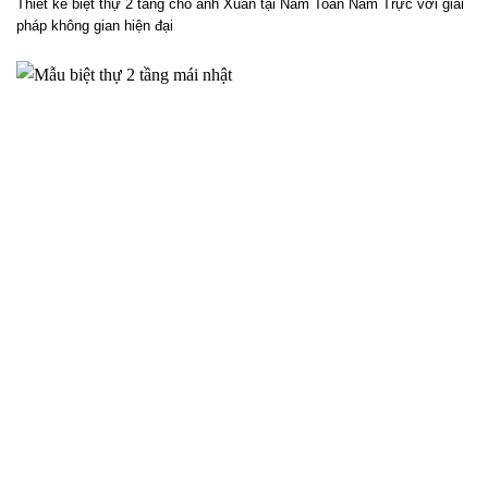
Phương án thiết kế biệt thự 2 tầng cho anh Xuân tại Nam
Toàn Nam Trực – 2025NM838
Thiết kế biệt thự 2 tầng cho anh Xuân tại Nam Toàn Nam Trực với giải
pháp không gian hiện đại