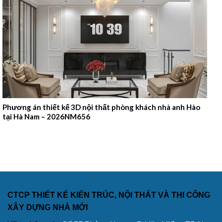
Phương án thiết kế 3D nội thất phòng khách nhà anh Hào
tại Hà Nam – 2026NM656
CTCP THIẾT KẾ KIẾN TRÚC, NỘI THẤT VÀ THI CÔNG
XÂY DỰNG NHÀ MỚI