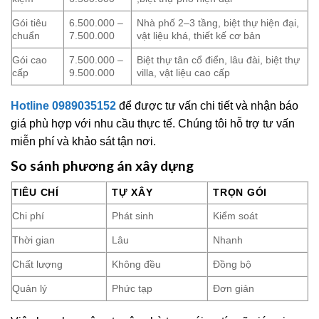
Gói tiêu
6.500.000 –
Nhà phố 2–3 tầng, biệt thự hiện đại,
chuẩn
7.500.000
vật liệu khá, thiết kế cơ bản
Gói cao
7.500.000 –
Biệt thự tân cổ điển, lâu đài, biệt thự
cấp
9.500.000
villa, vật liệu cao cấp
Hotline 0989035152
để được tư vấn chi tiết và nhận báo
giá phù hợp với nhu cầu thực tế. Chúng tôi hỗ trợ tư vấn
miễn phí và khảo sát tận nơi.
So sánh phương án xây dựng
TIÊU CHÍ
TỰ XÂY
TRỌN GÓI
Chi phí
Phát sinh
Kiểm soát
Thời gian
Lâu
Nhanh
Chất lượng
Không đều
Đồng bộ
Quản lý
Phức tạp
Đơn giản