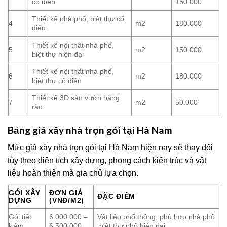
cổ điển
150.000
Thiết kế nhà phố, biệt thự cổ
4
m2
180.000
điển
Thiết kế nội thất nhà phố,
5
m2
150.000
biệt thự hiện đại
Thiết kế nội thất nhà phố,
6
m2
180.000
biệt thự cổ điển
Thiết kế 3D sân vườn hàng
7
m2
50.000
rào
Bảng giá xây nhà trọn gói tại Hà Nam
Mức giá xây nhà trọn gói tại Hà Nam hiện nay sẽ thay đổi
tùy theo diện tích xây dựng, phong cách kiến trúc và vật
liệu hoàn thiện mà gia chủ lựa chọn.
GÓI XÂY
ĐƠN GIÁ
ĐẶC ĐIỂM
DỰNG
(VNĐ/M2)
Gói tiết
6.000.000 –
Vật liệu phổ thông, phù hợp nhà phố
kiệm
6.500.000
,biệt thự phố hiện đại