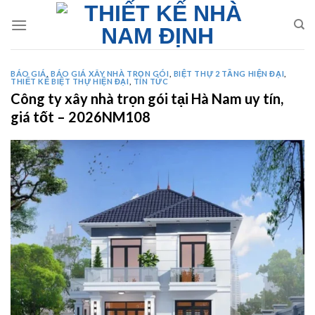
Skip
to
content
BÁO GIÁ
,
BÁO GIÁ XÂY NHÀ TRỌN GÓI
,
BIỆT THỰ 2 TẦNG HIỆN ĐẠI
,
THIẾT KẾ BIỆT THỰ HIỆN ĐẠI
,
TIN TỨC
Công ty xây nhà trọn gói tại Hà Nam uy tín,
giá tốt – 2026NM108