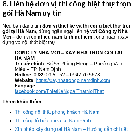
8. Liên hệ đơn vị thi công biệt thự trọn
gói Hà Nam uy tín
Nếu bạn đang tìm
đơn vị thiết kế và thi công biệt thự trọn
gói tại Hà Nam
, đừng ngần ngại liên hệ với
Công ty Nhà
Mới
– đơn vị có
nhiều năm kinh nghiệm
trong ngành xây
dựng và nội thất biệt thự.
CÔNG TY NHÀ MỚI – XÂY NHÀ TRỌN GÓI TẠI
HÀ NAM
Trụ sở chính
: Số 55 Phùng Hưng – Phường Văn
Miếu – TP. Nam Định
Hotline
: 0989.03.51.52 – 0942.70.5678
Website
:
https://xaynhatrongoinamdinh.com
Fanpage
:
facebook.com/ThietKeNgoaiThatNoiThat
Tham khảo thêm
:
Thi công nội thất phòng khách Hà Nam
Thi công tủ bếp nhựa tại Nam Định
Xin phép xây dựng tại Hà Nam – Hướng dẫn chi tiết