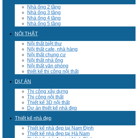
Nhà ống 2 tầng
Nhà ống 3 tầng
Nhà ống 4 tầng
Nhà ống 5 tầng
NỘI THẤT
Nội thất biệt thư
Nội thất cafe, nhà hàng
Nội thất chung cư
Nội thất nhà ống
Nội thất văn phòng
thiết kế thi công nội thất
DỰ ÁN
Thi công xây dựng
Thi công nội thất
Thiết kế 3D nội thất
Dự án thiết kế nhà đẹp
Thiết kế nhà đẹp
Thiết kế nhà đẹp tại Nam Định
Thiết kế nhà đẹp tại Hà Nam