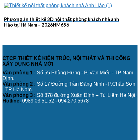
Phương án thiết kế 3D nội thất phòng khách nhà anh
Hào tại Hà Nam – 2026NM656
CTCP THIẾT KẾ KIẾN TRÚC, NỘI THẤT VÀ THI CÔNG
XÂY DỰNG NHÀ MỚI
Văn phòng 1 :
Số 55 Phùng Hưng - P. Văn Miếu - TP Nam
Định.
Văn phòng 2 :
Số 17 Đường Trần Đăng Ninh - P.Châu Sơn
- TP Hà Nam.
Văn phòng 3 :
Số 378 đường Xuân Đỉnh – Từ Liêm Hà Nội.
Hotline:
0989.03.51.52 - 094.270.5678