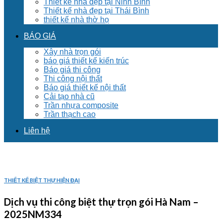
Thiết kế nhà đẹp tại Ninh Bình
Thiết kế nhà đẹp tại Thái Bình
thiết kế nhà thờ họ
BÁO GIÁ
Xây nhà trọn gói
báo giá thiết kế kiến trúc
Báo giá thi công
Thi công nội thất
Báo giá thiết kế nội thất
Cải tạo nhà cũ
Trần nhựa composite
Trần thạch cao
Liên hệ
THIẾT KẾ BIỆT THỰ HIỆN ĐẠI
Dịch vụ thi công biệt thự trọn gói Hà Nam –
2025NM334