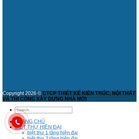
Copyright 2026 ©
CTCP THIẾT KẾ KIẾN TRÚC, NỘI THẤT
VÀ THI CÔNG XÂY DỰNG NHÀ MỚI
TRANG CHỦ
BIỆT THỰ HIỆN ĐẠI
biệt thự 1 tầng hiện đại
biệt thự 2 tầng hiện đại