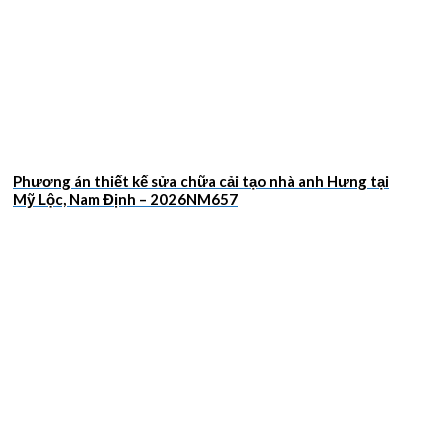
Phương án thiết kế sửa chữa cải tạo nhà anh Hưng tại
Mỹ Lộc, Nam Định – 2026NM657