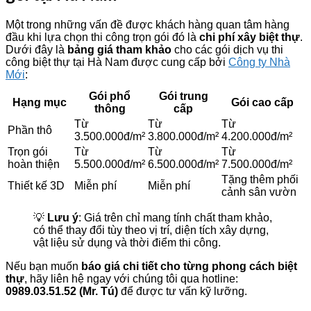
Một trong những vấn đề được khách hàng quan tâm hàng
đầu khi lựa chọn thi công trọn gói đó là
chi phí xây biệt thự
.
Dưới đây là
bảng giá tham khảo
cho các gói dịch vụ thi
công biệt thự tại Hà Nam được cung cấp bởi
Công ty Nhà
Mới
:
Gói phổ
Gói trung
Hạng mục
Gói cao cấp
thông
cấp
Từ
Từ
Từ
Phần thô
3.500.000đ/m²
3.800.000đ/m²
4.200.000đ/m²
Trọn gói
Từ
Từ
Từ
hoàn thiện
5.500.000đ/m²
6.500.000đ/m²
7.500.000đ/m²
Tặng thêm phối
Thiết kế 3D
Miễn phí
Miễn phí
cảnh sân vườn
💡
Lưu ý
: Giá trên chỉ mang tính chất tham khảo,
có thể thay đổi tùy theo vị trí, diện tích xây dựng,
vật liệu sử dụng và thời điểm thi công.
Nếu bạn muốn
báo giá chi tiết cho từng phong cách biệt
thự
, hãy liên hệ ngay với chúng tôi qua hotline:
0989.03.51.52 (Mr. Tú)
để được tư vấn kỹ lưỡng.