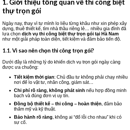
1. Giới thiệu tổng quan về thi công biệt
thự trọn gói
Ngày nay, thay vì tự mình lo liệu từng khâu như xin phép xây
dựng, thuê thiết kế, tìm nhà thầu riêng lẻ… nhiều gia đình đã
lựa chọn
dịch vụ thi công biệt thự trọn gói tại Hà Nam
như một giải pháp toàn diện, tiết kiệm và đảm bảo tiến độ.
1.1. Vì sao nên chọn thi công trọn gói?
Dưới đây là những lý do khiến dịch vụ trọn gói ngày càng
được ưa chuộng:
Tiết kiệm thời gian
: Chủ đầu tư không phải chạy nhiều
nơi để lo vật tư, nhân công, giám sát…
Chi phí rõ ràng, không phát sinh
nếu hợp đồng minh
bạch và đúng đơn vị uy tín.
Đồng bộ thiết kế – thi công – hoàn thiện
, đảm bảo
thẩm mỹ và kỹ thuật.
Bảo hành rõ ràng
, không ai “đổ lỗi cho nhau” khi có
sự cố.