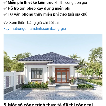
✅
Miễn phí thiết kế kiến trúc
khi thi công trọn gói
✅
Hỗ trợ xin phép xây dựng miễn phí
✅
Tư vấn phong thủy miễn phí
theo tuổi gia chủ
👉 Xem thêm bảng giá chi tiết tại:
xaynhatrongoinamdinh.com/bang-gia
5. Một số công trình thực tế đã thi công tại