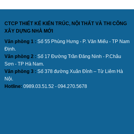
CTCP THIẾT KẾ KIẾN TRÚC, NỘI THẤT VÀ THI CÔNG
XÂY DỰNG NHÀ MỚI
Văn phòng 1 :
Số 55 Phùng Hưng - P. Văn Miếu - TP Nam
Định.
Văn phòng 2 :
Số 17 Đường Trần Đăng Ninh - P.Châu
Sơn - TP Hà Nam.
Văn phòng 3 :
Số 378 đường Xuân Đỉnh – Từ Liêm Hà
Nội.
Hotline:
0989.03.51.52 - 094.270.5678