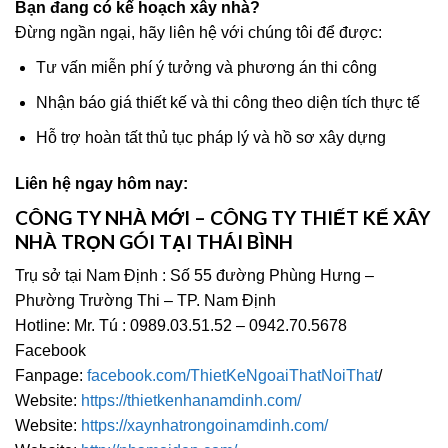
Bạn đang có kế hoạch xây nhà?
Đừng ngần ngại, hãy liên hệ với chúng tôi để được:
Tư vấn miễn phí ý tưởng và phương án thi công
Nhận báo giá thiết kế và thi công theo diện tích thực tế
Hỗ trợ hoàn tất thủ tục pháp lý và hồ sơ xây dựng
Liên hệ ngay hôm nay:
CÔNG TY NHÀ MỚI – CÔNG TY THIẾT KẾ XÂY
NHÀ TRỌN GÓI TẠI THÁI BÌNH
Trụ sở tại Nam Định : Số 55 đường Phùng Hưng –
Phường Trường Thi – TP. Nam Định
Hotline: Mr. Tú : 0989.03.51.52 – 0942.70.5678
Facebook
Fanpage:
facebook.com/ThietKeNgoaiThatNoiThat
/
Website:
https://thietkenhanamdinh.com/
Website:
https://xaynhatrongoinamdinh.com/