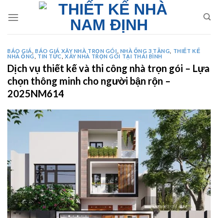
Skip
to
content
BÁO GIÁ
,
BÁO GIÁ XÂY NHÀ TRỌN GÓI
,
NHÀ ỐNG 3 TẦNG
,
THIẾT KẾ
NHÀ ỐNG
,
TIN TỨC
,
XÂY NHÀ TRỌN GÓI TẠI THÁI BÌNH
Dịch vụ thiết kế và thi công nhà trọn gói – Lựa
chọn thông minh cho người bận rộn –
2025NM614