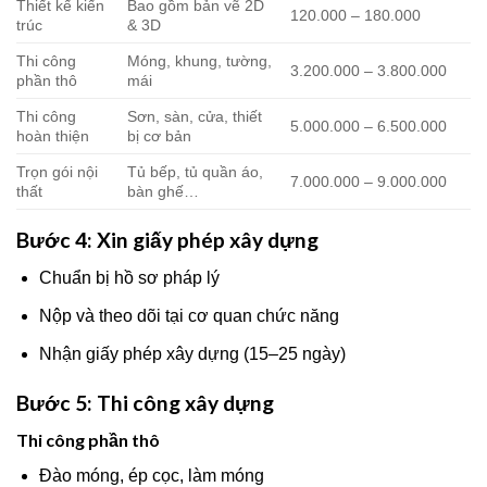
Thiết kế kiến
Bao gồm bản vẽ 2D
120.000 – 180.000
trúc
& 3D
Thi công
Móng, khung, tường,
3.200.000 – 3.800.000
phần thô
mái
Thi công
Sơn, sàn, cửa, thiết
5.000.000 – 6.500.000
hoàn thiện
bị cơ bản
Trọn gói nội
Tủ bếp, tủ quần áo,
7.000.000 – 9.000.000
thất
bàn ghế…
Bước 4: Xin giấy phép xây dựng
Chuẩn bị hồ sơ pháp lý
Nộp và theo dõi tại cơ quan chức năng
Nhận giấy phép xây dựng (15–25 ngày)
Bước 5: Thi công xây dựng
Thi công phần thô
Đào móng, ép cọc, làm móng