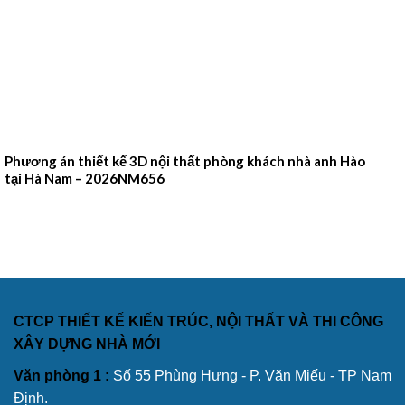
Phương án thiết kế 3D nội thất phòng khách nhà anh Hào
tại Hà Nam – 2026NM656
CTCP THIẾT KẾ KIẾN TRÚC, NỘI THẤT VÀ THI CÔNG
XÂY DỰNG NHÀ MỚI
Văn phòng 1 :
Số 55 Phùng Hưng - P. Văn Miếu - TP Nam
Định.