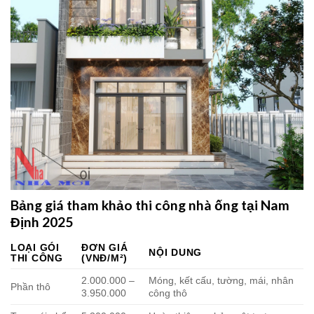
Bảng giá tham khảo thi công nhà ống tại Nam
Định 2025
LOẠI GÓI
ĐƠN GIÁ
NỘI DUNG
THI CÔNG
(VNĐ/M²)
2.000.000 –
Móng, kết cấu, tường, mái, nhân
Phần thô
3.950.000
công thô