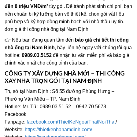
đến 8 triệu VNĐ/m²
tùy gói. Để tránh phát sinh chi phí, bạn
nên chuẩn bị kỹ lưỡng bản vẽ thiết kế, chọn gói vật liệu
phù hợp và ký hợp đồng minh bạch với nhà thầu uy tín.
đơn giá thi công nhà ống tại Nam Định
👉 Nếu bạn đang quan tâm đến
báo giá chi tiết thi công
nhà ống tại Nam Định
, hãy liên hệ ngay với chúng tôi qua
hotline:
0989.03.5152
để nhận tư vấn miễn phí và báo giá
chính xác nhất cho công trình của bạn.
CÔNG TY XÂY DỰNG NHÀ MỚI – THI CÔNG
XÂY NHÀ TRỌN GÓI TẠI NAM ĐỊNH
Trụ sở tại Nam Định : Số 55 đường Phùng Hưng –
Phường Văn Miếu – TP. Nam Định
Hotline: Mr. Tú : 0989.03.51.52 – 0942.70.5678
Facebook
Fanpage:
facebook.com/ThietKeNgoaiThatNoiThat
/
Website:
https://thietkenhanamdinh.com/