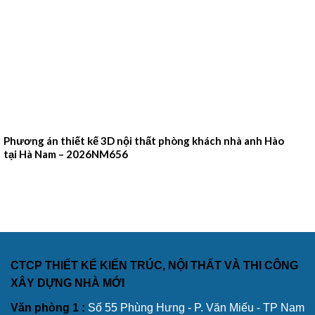
Phương án thiết kế 3D nội thất phòng khách nhà anh Hào
tại Hà Nam – 2026NM656
CTCP THIẾT KẾ KIẾN TRÚC, NỘI THẤT VÀ THI CÔNG
XÂY DỰNG NHÀ MỚI
Văn phòng 1 :
Số 55 Phùng Hưng - P. Văn Miếu - TP Nam