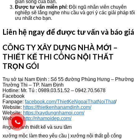
gian sống của bạn.
Được tư vấn miễn phí
: Đội ngũ nhân viên chuyên
nghiệp sẽ lắng nghe nhu cầu và gợi ý các giải pháp tối
ưu nhất cho bạn.
Liên hệ ngay để được tư vấn và báo giá
CÔNG TY XÂY DỰNG NHÀ MỚI –
THIẾT KẾ THI CÔNG NỘI THẤT
TRỌN GÓI
Trụ sở tại Nam Định : Số 55 đường Phùng Hưng – Phường
Trường Thi – TP. Nam Định
Hotline: Mr. Tú : 0989.03.51.52 – 0942.70.5678
Facebook
Fanpage:
facebook.com/ThietKeNgoaiThatNoiThat
/
Website:
https://thietkenhanamdinh.com/
Website:
https://xaydungnhamoi.com/
Website:
http://nhamoidep.com/
#nguồn ảnh thiết kế và sưu tầm
xưởng mộc làm theo yêu cầu | xưởng nội thất gỗ công