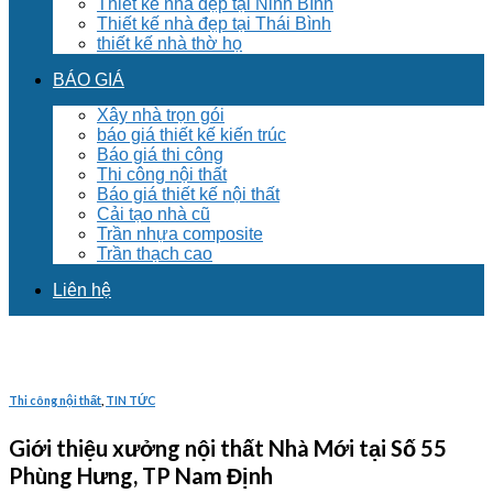
Thiết kế nhà đẹp tại Ninh Bình
Thiết kế nhà đẹp tại Thái Bình
thiết kế nhà thờ họ
BÁO GIÁ
Xây nhà trọn gói
báo giá thiết kế kiến trúc
Báo giá thi công
Thi công nội thất
Báo giá thiết kế nội thất
Cải tạo nhà cũ
Trần nhựa composite
Trần thạch cao
Liên hệ
Thi công nội thất
,
TIN TỨC
Giới thiệu xưởng nội thất Nhà Mới tại Số 55
Phùng Hưng, TP Nam Định