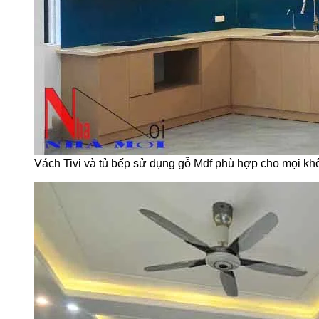
Vách Tivi và tủ bếp sử dụng gỗ Mdf phù hợp cho mọi kh