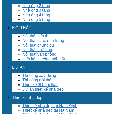
Nhà ống 2 tầng
Nhà ống 3 tầng
Nhà ống 4 tầng
Nhà ống 5 tầng
NỘI THẤT
Nội thất biệt thư
Nội thất cafe, nhà hàng
Nội thất chung cư
Nội thất nhà ống
Nội thất văn phòng
thiết kế thi công nội thất
DỰ ÁN
Thi công xây dựng
Thi công nội thất
Thiết kế 3D nội thất
Dự án thiết kế nhà đẹp
Thiết kế nhà đẹp
Thiết kế nhà đẹp tại Nam Định
Thiết kế nhà đẹp tại Hà Nam