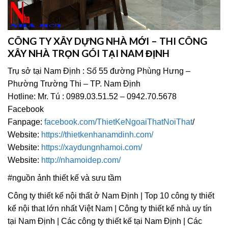
CÔNG TY XÂY DỰNG NHÀ MỚI – THI CÔNG
XÂY NHÀ TRỌN GÓI TẠI NAM ĐỊNH
Trụ sở tại Nam Định : Số 55 đường Phùng Hưng –
Phường Trường Thi – TP. Nam Định
Hotline: Mr. Tú : 0989.03.51.52 – 0942.70.5678
Facebook
Fanpage:
facebook.com/ThietKeNgoaiThatNoiThat
/
Website:
https://thietkenhanamdinh.com/
Website:
https://xaydungnhamoi.com/
Website:
http://nhamoidep.com/
#nguồn ảnh thiết kế và sưu tầm
Công ty thiết kế nội thất ở Nam Định | Top 10 công ty thiết
kế nội that lớn nhất Việt Nam | Công ty thiết kế nhà uy tín
tại Nam Định | Các công ty thiết kế tại Nam Định | Các