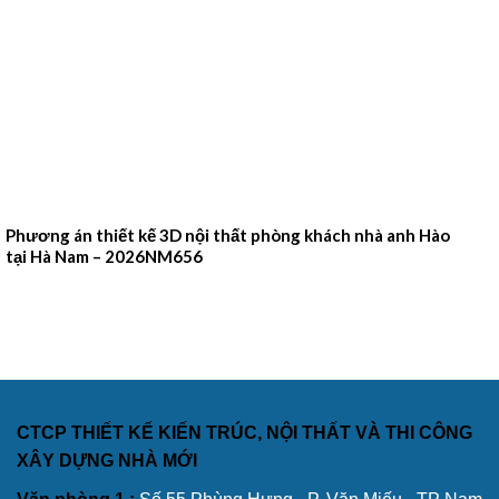
Phương án thiết kế 3D nội thất phòng khách nhà anh Hào
tại Hà Nam – 2026NM656
CTCP THIẾT KẾ KIẾN TRÚC, NỘI THẤT VÀ THI CÔNG
XÂY DỰNG NHÀ MỚI