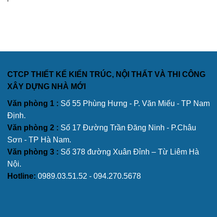
CTCP THIẾT KẾ KIẾN TRÚC, NỘI THẤT VÀ THI CÔNG
XÂY DỰNG NHÀ MỚI
Văn phòng 1 :
Số 55 Phùng Hưng - P. Văn Miếu - TP Nam
Định.
Văn phòng 2 :
Số 17 Đường Trần Đăng Ninh - P.Châu
Sơn - TP Hà Nam.
Văn phòng 3 :
Số 378 đường Xuân Đỉnh – Từ Liêm Hà
Nội.
Hotline:
0989.03.51.52 - 094.270.5678