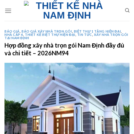
Skip
to
content
BÁO GIÁ
,
BÁO GIÁ XÂY NHÀ TRỌN GÓI
,
BIỆT THỰ 1 TẦNG HIỆN ĐẠI
,
NHÀ CẤP 4
,
THIẾT KẾ BIỆT THỰ HIỆN ĐẠI
,
TIN TỨC
,
XÂY NHÀ TRỌN GÓI
TẠI NAM ĐỊNH
Hợp đồng xây nhà trọn gói Nam Định đầy đủ
và chi tiết – 2026NM94