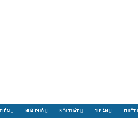
 ĐIỂN
NHÀ PHỐ
NỘI THẤT
DỰ ÁN
THIẾT