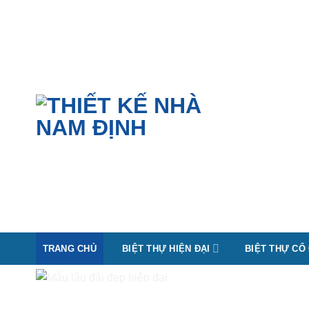
Skip
to
content
TRANG CHỦ
BIỆT THỰ HIỆN ĐẠI
BIỆT THỰ CỔ