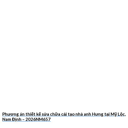
Phương án thiết kế sửa chữa cải tạo nhà anh Hưng tại Mỹ Lộc,
Nam Định – 2026NM657