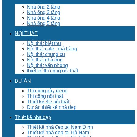
Nhà ống 2 tầng
Nhà ống 3 tầng
Nhà ống 4 tầng
Nhà ống 5 tầng
NỘI THẤT
Nội thất biệt thư
Nội thất cafe, nhà hàng
Nội thất chung cư
Nội thất nhà ống
Nội thất văn phòng
thiết kế thi công nội thất
DỰ ÁN
Thi công xây dựng
Thi công nội thất
Thiết kế 3D nội thất
Dự án thiết kế nhà đẹp
Thiết kế nhà đẹp
Thiết kế nhà đẹp tại Nam Định
Thiết kế nhà đẹp tại Hà Nam