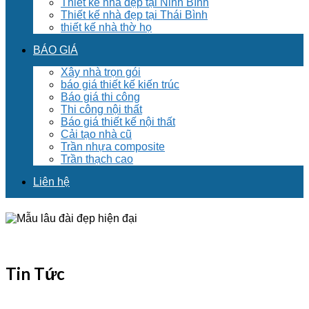
Thiết kế nhà đẹp tại Ninh Bình
Thiết kế nhà đẹp tại Thái Bình
thiết kế nhà thờ họ
BÁO GIÁ
Xây nhà trọn gói
báo giá thiết kế kiến trúc
Báo giá thi công
Thi công nội thất
Báo giá thiết kế nội thất
Cải tạo nhà cũ
Trần nhựa composite
Trần thạch cao
Liên hệ
Tin Tức