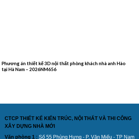
Phương án thiết kế 3D nội thất phòng khách nhà anh Hào
tại Hà Nam – 2026NM656
CTCP THIẾT KẾ KIẾN TRÚC, NỘI THẤT VÀ THI CÔNG
XÂY DỰNG NHÀ MỚI
Văn phòng 1 :
Số 55 Phùng Hưng - P. Văn Miếu - TP Nam