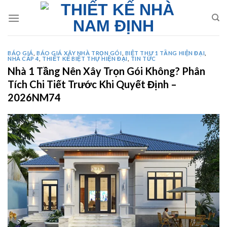
Skip
to
content
BÁO GIÁ
,
BÁO GIÁ XÂY NHÀ TRỌN GÓI
,
BIỆT THỰ 1 TẦNG HIỆN ĐẠI
,
NHÀ CẤP 4
,
THIẾT KẾ BIỆT THỰ HIỆN ĐẠI
,
TIN TỨC
Nhà 1 Tầng Nên Xây Trọn Gói Không? Phân
Tích Chi Tiết Trước Khi Quyết Định –
2026NM74