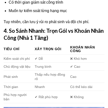
Có thời gian giám sát công trình
Muốn tự kiểm soát từng hạng mục
Tuy nhiên, cần lưu ý rủi ro phát sinh và đội chi phí.
4. So Sánh Nhanh: Trọn Gói vs Khoán Nhân
Công (Nhà 1 Tầng)
KHOÁN NHÂN
TIÊU CHÍ
XÂY TRỌN GÓI
CÔNG
Kiểm soát chi phí
✔ Dễ
❌ Khó hơn
Chủ động vật liệu
Trung bình
✔ Cao
Thấp nếu hợp đồng
Phát sinh
Cao
rõ
Thời gian
Nhanh
Có thể kéo dài
Phù hợp người
✔ Rất phù hợp
❌ Không
bận