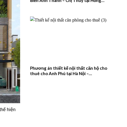
điển Anh Thanh – Chị Thúy tại Hồng
Quang, Nam Định – 2026NM659
Phương án thiết kế nội thất căn hộ cho
thuê cho Anh Phú tại Hà Nội –
2026NM658
thể hiện