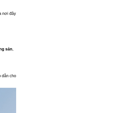
a nơi đây
ng sản
,
p dẫn cho