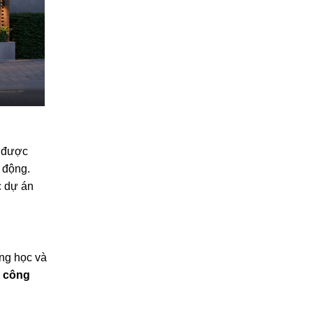
p được
i động.
c dự án
ờng học và
ư
công