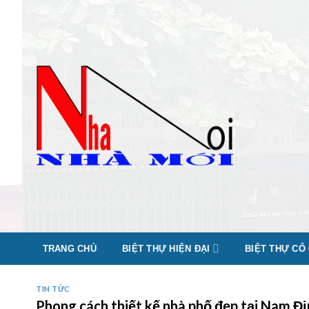
Skip
to
content
TRANG CHỦ
BIỆT THỰ HIỆN ĐẠI
BIỆT THỰ CỔ
TIN TỨC
Phong cách thiết kế nhà phố đẹp tại Nam 