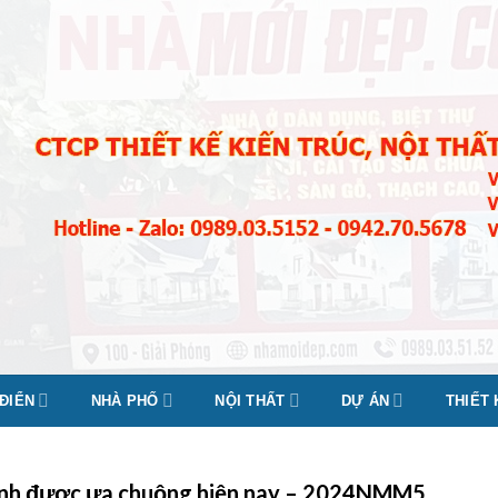
 ĐIỂN
NHÀ PHỐ
NỘI THẤT
DỰ ÁN
THIẾT
Định được ưa chuộng hiện nay – 2024NMM5