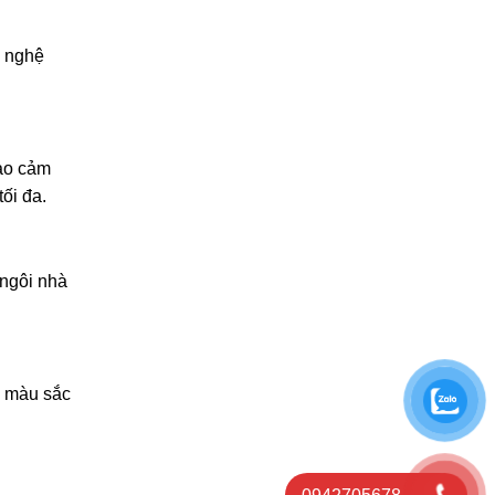
m nghệ
tạo cảm
ối đa.
 ngôi nhà
, màu sắc