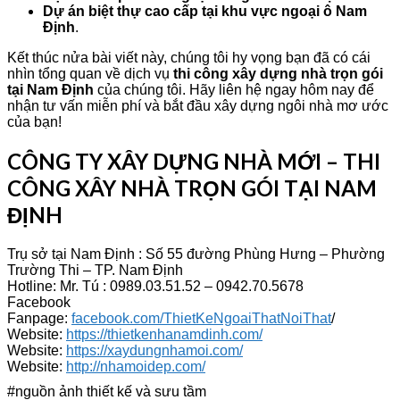
Dự án biệt thự cao cấp tại khu vực ngoại ô Nam
Định
.
Kết thúc nửa bài viết này, chúng tôi hy vọng bạn đã có cái
nhìn tổng quan về dịch vụ
thi công xây dựng nhà trọn gói
tại Nam Định
của chúng tôi. Hãy liên hệ ngay hôm nay để
nhận tư vấn miễn phí và bắt đầu xây dựng ngôi nhà mơ ước
của bạn!
CÔNG TY XÂY DỰNG NHÀ MỚI – THI
CÔNG XÂY NHÀ TRỌN GÓI TẠI NAM
ĐỊNH
Trụ sở tại Nam Định : Số 55 đường Phùng Hưng – Phường
Trường Thi – TP. Nam Định
Hotline: Mr. Tú : 0989.03.51.52 – 0942.70.5678
Facebook
Fanpage:
facebook.com/ThietKeNgoaiThatNoiThat
/
Website:
https://thietkenhanamdinh.com/
Website:
https://xaydungnhamoi.com/
Website:
http://nhamoidep.com/
#nguồn ảnh thiết kế và sưu tầm