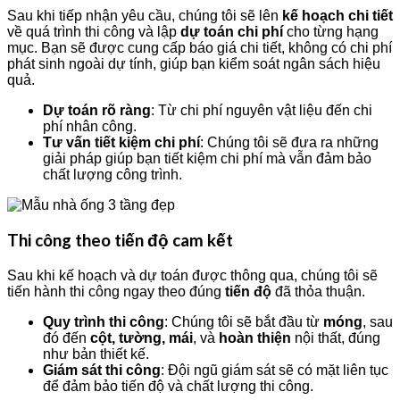
Sau khi tiếp nhận yêu cầu, chúng tôi sẽ lên
kế hoạch chi tiết
về quá trình thi công và lập
dự toán chi phí
cho từng hạng
mục. Bạn sẽ được cung cấp báo giá chi tiết, không có chi phí
phát sinh ngoài dự tính, giúp bạn kiểm soát ngân sách hiệu
quả.
Dự toán rõ ràng
: Từ chi phí nguyên vật liệu đến chi
phí nhân công.
Tư vấn tiết kiệm chi phí
: Chúng tôi sẽ đưa ra những
giải pháp giúp bạn tiết kiệm chi phí mà vẫn đảm bảo
chất lượng công trình.
Thi công theo tiến độ cam kết
Sau khi kế hoạch và dự toán được thông qua, chúng tôi sẽ
tiến hành thi công ngay theo đúng
tiến độ
đã thỏa thuận.
Quy trình thi công
: Chúng tôi sẽ bắt đầu từ
móng
, sau
đó đến
cột, tường, mái
, và
hoàn thiện
nội thất, đúng
như bản thiết kế.
Giám sát thi công
: Đội ngũ giám sát sẽ có mặt liên tục
để đảm bảo tiến độ và chất lượng thi công.