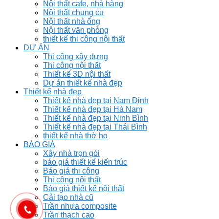
Nội thất cafe, nhà hàng
Nội thất chung cư
Nội thất nhà ống
Nội thất văn phòng
thiết kế thi công nội thất
DỰ ÁN
Thi công xây dựng
Thi công nội thất
Thiết kế 3D nội thất
Dự án thiết kế nhà đẹp
Thiết kế nhà đẹp
Thiết kế nhà đẹp tại Nam Định
Thiết kế nhà đẹp tại Hà Nam
Thiết kế nhà đẹp tại Ninh Bình
Thiết kế nhà đẹp tại Thái Bình
thiết kế nhà thờ họ
BÁO GIÁ
Xây nhà trọn gói
báo giá thiết kế kiến trúc
Báo giá thi công
Thi công nội thất
Báo giá thiết kế nội thất
Cải tạo nhà cũ
Trần nhựa composite
Trần thạch cao