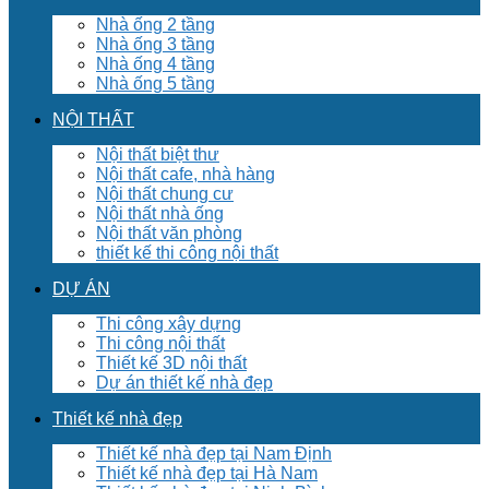
Nhà ống 2 tầng
Nhà ống 3 tầng
Nhà ống 4 tầng
Nhà ống 5 tầng
NỘI THẤT
Nội thất biệt thư
Nội thất cafe, nhà hàng
Nội thất chung cư
Nội thất nhà ống
Nội thất văn phòng
thiết kế thi công nội thất
DỰ ÁN
Thi công xây dựng
Thi công nội thất
Thiết kế 3D nội thất
Dự án thiết kế nhà đẹp
Thiết kế nhà đẹp
Thiết kế nhà đẹp tại Nam Định
Thiết kế nhà đẹp tại Hà Nam