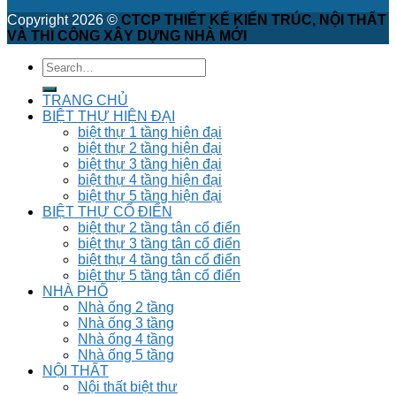
Copyright 2026 ©
CTCP THIẾT KẾ KIẾN TRÚC, NỘI THẤT
VÀ THI CÔNG XÂY DỰNG NHÀ MỚI
TRANG CHỦ
BIỆT THỰ HIỆN ĐẠI
biệt thự 1 tầng hiện đại
biệt thự 2 tầng hiện đại
biệt thự 3 tầng hiện đại
biệt thự 4 tầng hiện đại
biệt thự 5 tầng hiện đại
BIỆT THỰ CỔ ĐIỂN
biệt thự 2 tầng tân cổ điển
biệt thự 3 tầng tân cổ điển
biệt thự 4 tầng tân cổ điển
biệt thự 5 tầng tân cổ điển
NHÀ PHỐ
Nhà ống 2 tầng
Nhà ống 3 tầng
Nhà ống 4 tầng
Nhà ống 5 tầng
NỘI THẤT
Nội thất biệt thư