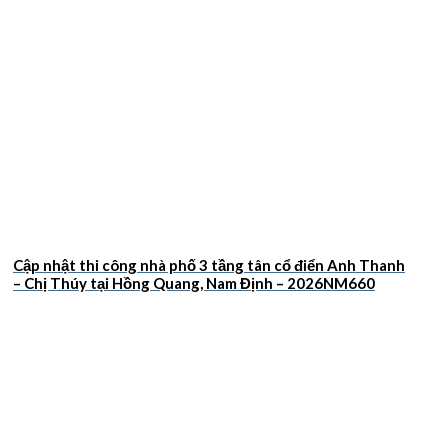
Cập nhật thi công nhà phố 3 tầng tân cổ điển Anh Thanh
– Chị Thúy tại Hồng Quang, Nam Định – 2026NM660