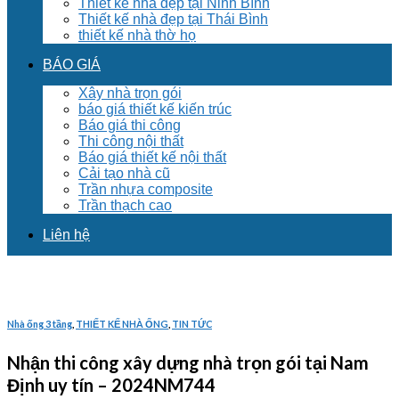
Thiết kế nhà đẹp tại Ninh Bình
Thiết kế nhà đẹp tại Thái Bình
thiết kế nhà thờ họ
BÁO GIÁ
Xây nhà trọn gói
báo giá thiết kế kiến trúc
Báo giá thi công
Thi công nội thất
Báo giá thiết kế nội thất
Cải tạo nhà cũ
Trần nhựa composite
Trần thạch cao
Liên hệ
Nhà ống 3 tầng
,
THIẾT KẾ NHÀ ỐNG
,
TIN TỨC
Nhận thi công xây dựng nhà trọn gói tại Nam
Định uy tín – 2024NM744