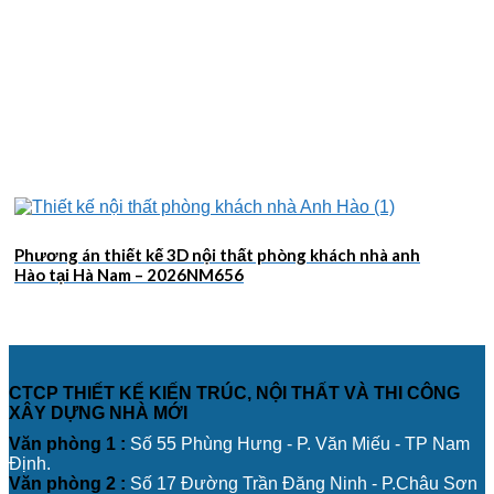
Phương án thiết kế 3D nội thất phòng khách nhà anh
Hào tại Hà Nam – 2026NM656
CTCP THIẾT KẾ KIẾN TRÚC, NỘI THẤT VÀ THI CÔNG
XÂY DỰNG NHÀ MỚI
Văn phòng 1 :
Số 55 Phùng Hưng - P. Văn Miếu - TP Nam
Định.
Văn phòng 2 :
Số 17 Đường Trần Đăng Ninh - P.Châu Sơn