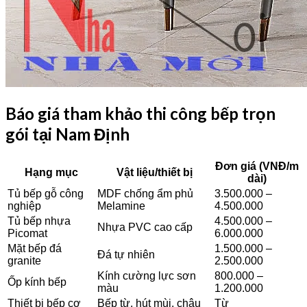
Báo giá tham khảo thi công bếp trọn
gói tại Nam Định
Đơn giá (VNĐ/m
Hạng mục
Vật liệu/thiết bị
dài)
Tủ bếp gỗ công
MDF chống ẩm phủ
3.500.000 –
nghiệp
Melamine
4.500.000
Tủ bếp nhựa
4.500.000 –
Nhựa PVC cao cấp
Picomat
6.000.000
Mặt bếp đá
1.500.000 –
Đá tự nhiên
granite
2.500.000
Kính cường lực sơn
800.000 –
Ốp kính bếp
màu
1.200.000
Thiết bị bếp cơ
Bếp từ, hút mùi, chậu
Từ