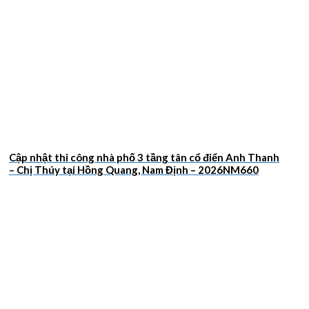
Cập nhật thi công nhà phố 3 tầng tân cổ điển Anh Thanh
– Chị Thúy tại Hồng Quang, Nam Định – 2026NM660