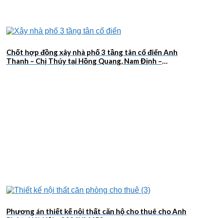
Chốt hợp đồng xây nhà phố 3 tầng tân cổ điển Anh
Thanh – Chị Thúy tại Hồng Quang, Nam Định –
2026NM659
Phương án thiết kế nội thất căn hộ cho thuê cho Anh