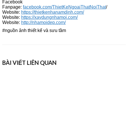
Facebook
Fanpage:
facebook.com/ThietKeNgoaiThatNoiThat
/
Website:
https://thietkenhanamdinh.com/
Website:
https://xaydungnhamoi.com/
Website:
http://nhamoidep.com/
#nguồn ảnh thiết kế và sưu tầm
BÀI VIẾT LIÊN QUAN