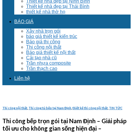
Thiết kế nhà đẹp tại Ninh Bình
Thiết kế nhà đẹp tại Thái Bình
thiết kế nhà thờ họ
BÁO GIÁ
Xây nhà trọn gói
báo giá thiết kế kiến trúc
Báo giá thi công
Thi công nội thất
Báo giá thiết kế nội thất
Cải tạo nhà cũ
Trần nhựa composite
Trần thạch cao
Liên hệ
Thi công nội thất
,
Thi công tủ bếp tại Nam Định
,
thiết kế thi công nội thất
,
TIN TỨC
Thi công bếp trọn gói tại Nam Định – Giải pháp
tối ưu cho không gian sống hiện đại –