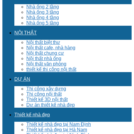
Nhà ống 2 tầng
Nhà ống 3 tầng
Nhà ống 4 tầng
Nhà ống 5 tầng
NỘI THẤT
Nội thất biệt thư
Nội thất cafe, nhà hàng
Nội thất chung cư
Nội thất nhà ống
Nội thất văn phòng
thiết kế thi công nội thất
DỰ ÁN
Thi công xây dựng
Thi công nội thất
Thiết kế 3D nội thất
Dự án thiết kế nhà đẹp
Thiết kế nhà đẹp
Thiết kế nhà đẹp tại Nam Định
Thiết kế nhà đẹp tại Hà Nam