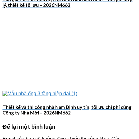
lý, thiết kế tối ưu – 2026NM663
Thiết kế và thi công nhà Nam Định uy tín, tối ưu chi phí cùng
Công ty Nhà Mới – 2026NM662
Để lại một bình luận
Email của bạn sẽ không được hiển thị công khai.
Các