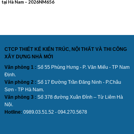
tại Hà Nam – 2026NM656
CTCP THIẾT KẾ KIẾN TRÚC, NỘI THẤT VÀ THI CÔNG
XÂY DỰNG NHÀ MỚI
Văn phòng 1 :
Số 55 Phùng Hưng - P. Văn Miếu - TP Nam
Định.
Văn phòng 2 :
Số 17 Đường Trần Đăng Ninh - P.Châu
Sơn - TP Hà Nam.
Văn phòng 3 :
Số 378 đường Xuân Đỉnh – Từ Liêm Hà
Nội.
Hotline:
0989.03.51.52 - 094.270.5678