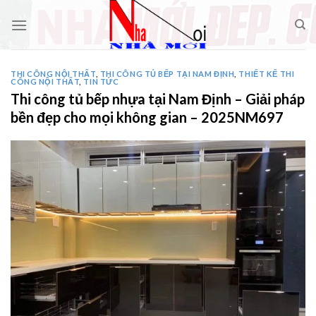
Skip
to
content
THI CÔNG NỘI THẤT
,
THI CÔNG TỦ BẾP TẠI NAM ĐỊNH
,
THIẾT KẾ THI
CÔNG NỘI THẤT
,
TIN TỨC
Thi công tủ bếp nhựa tại Nam Định – Giải pháp
bền đẹp cho mọi không gian – 2025NM697