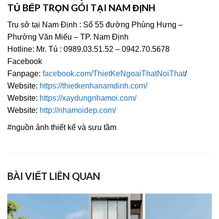
TỦ BẾP TRỌN GÓI TẠI NAM ĐỊNH
Trụ sở tại Nam Định : Số 55 đường Phùng Hưng –
Phường Văn Miếu – TP. Nam Định
Hotline: Mr. Tú : 0989.03.51.52 – 0942.70.5678
Facebook
Fanpage:
facebook.com/ThietKeNgoaiThatNoiThat
/
Website:
https://thietkenhanamdinh.com/
Website:
https://xaydungnhamoi.com/
Website:
http://nhamoidep.com/
#nguồn ảnh thiết kế và sưu tầm
BÀI VIẾT LIÊN QUAN