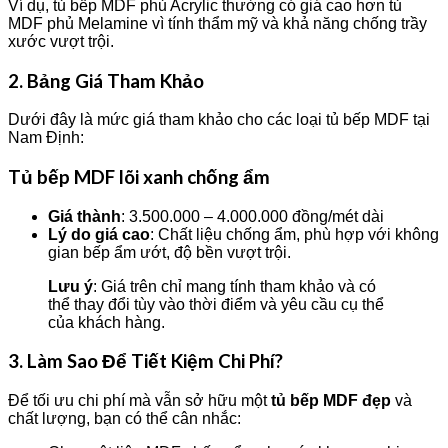
Ví dụ, tủ bếp MDF phủ Acrylic thường có giá cao hơn tủ
MDF phủ Melamine vì tính thẩm mỹ và khả năng chống trầy
xước vượt trội.
2. Bảng Giá Tham Khảo
Dưới đây là mức giá tham khảo cho các loại tủ bếp MDF tại
Nam Định:
Tủ bếp MDF lõi xanh chống ẩm
Giá thành
: 3.500.000 – 4.000.000 đồng/mét dài
Lý do giá cao
: Chất liệu chống ẩm, phù hợp với không
gian bếp ẩm ướt, độ bền vượt trội.
Lưu ý
: Giá trên chỉ mang tính tham khảo và có
thể thay đổi tùy vào thời điểm và yêu cầu cụ thể
của khách hàng.
3. Làm Sao Để Tiết Kiệm Chi Phí?
Để tối ưu chi phí mà vẫn sở hữu một
tủ bếp MDF đẹp
và
chất lượng, bạn có thể cân nhắc: