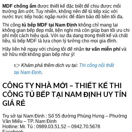
MDF chống ẩm
được thiết kế đặc biệt để chịu được môi
trường ẩm ướt. Tuy nhiên, không nên để tủ tiếp xúc với
nước trực tiếp hoặc ngập nước để đảm bảo độ bền tối đa.
Thi công
tủ bếp MDF tại Nam Định
không chỉ mang lại
không gian bếp đẹp mắt, tiện nghi mà còn giúp bạn tối ưu chi
phí một cách hiệu quả. Với sự đa dạng trong thiết kế và chất
liệu, tủ bếp MDF là lựa chọn lý tưởng cho mọi gia đình.
Hãy liên hệ ngay với chúng tôi để nhận
tư vấn miễn phí
và
sở hữu một không gian bếp như ý!
👉
Khám phá thêm dịch vụ tại:
Thi công nội thất
tại Nam Định
.
CÔNG TY NHÀ MỚI – THIẾT KẾ THI
CÔNG TỦ BẾP TẠI NAM ĐỊNH UY TÍN
GIÁ RẺ
Trụ sở tại Nam Định : Số 55 đường Phùng Hưng – Phường
Văn Miếu – TP. Nam Định
Hotline: Mr. Tú : 0989.03.51.52 – 0942.70.5678
Facebook