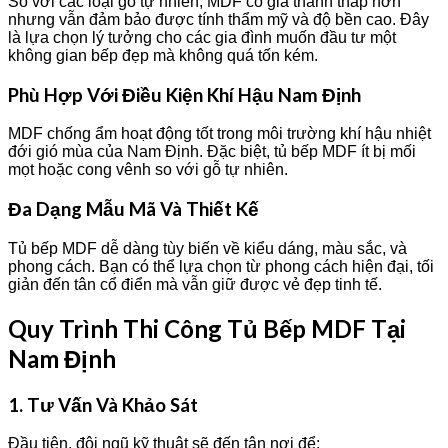
So với các loại gỗ tự nhiên, MDF có giá thành thấp hơn
nhưng vẫn đảm bảo được tính thẩm mỹ và độ bền cao. Đây
là lựa chọn lý tưởng cho các gia đình muốn đầu tư một
không gian bếp đẹp mà không quá tốn kém.
Phù Hợp Với Điều Kiện Khí Hậu Nam Định
MDF chống ẩm hoạt động tốt trong môi trường khí hậu nhiệt
đới gió mùa của Nam Định. Đặc biệt, tủ bếp MDF ít bị mối
mọt hoặc cong vênh so với gỗ tự nhiên.
Đa Dạng Mẫu Mã Và Thiết Kế
Tủ bếp MDF dễ dàng tùy biến về kiểu dáng, màu sắc, và
phong cách. Bạn có thể lựa chọn từ phong cách hiện đại, tối
giản đến tân cổ điển mà vẫn giữ được vẻ đẹp tinh tế.
Quy Trình Thi Công Tủ Bếp MDF Tại
Nam Định
1. Tư Vấn Và Khảo Sát
Đầu tiên, đội ngũ kỹ thuật sẽ đến tận nơi để: