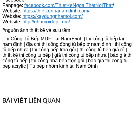
Fanpage:
facebook.com/ThietKeNgoaiThatNoiThat
/
Website:
https://thietkenhanamdinh.com/
Website:
https://xaydungnhamoi.com/
Website:
http://nhamoidep.com/
#nguồn ảnh thiết kế và sưu tầm
Thi Công Tủ Bếp MDF Tại Nam Định | thi công tủ bếp tại
nam định | địa chỉ thi công đóng tủ bếp ở nam định | thi công
tủ bếp nhựa | thi công bếp trọn gói | thi công tủ bếp giá rẻ |
thiết kế thi công tủ bếp | giá thi công tủ bếp nhựa | báo giá thi
công tủ bếp | thi công nhà bếp trọn gói | bao gia thi cong tu
bep acrylic | Tủ bếp nhôm kính tại Nam Định
BÀI VIẾT LIÊN QUAN