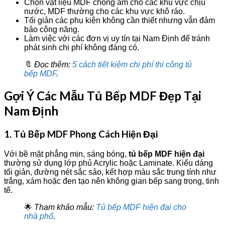
Chọn vật liệu MDF chống ẩm cho các khu vực chịu
nước, MDF thường cho các khu vực khô ráo.
Tối giản các phụ kiện không cần thiết nhưng vẫn đảm
bảo công năng.
Làm việc với các đơn vị uy tín tại Nam Định để tránh
phát sinh chi phí không đáng có.
🔖
Đọc thêm:
5 cách tiết kiệm chi phí thi công tủ
bếp MDF
.
Gợi Ý Các Mẫu Tủ Bếp MDF Đẹp Tại
Nam Định
1. Tủ Bếp MDF Phong Cách Hiện Đại
Với bề mặt phẳng mịn, sáng bóng,
tủ bếp MDF hiện đại
thường sử dụng lớp phủ Acrylic hoặc Laminate. Kiểu dáng
tối giản, đường nét sắc sảo, kết hợp màu sắc trung tính như
trắng, xám hoặc đen tạo nên không gian bếp sang trọng, tinh
tế.
🌟
Tham khảo mẫu:
Tủ bếp MDF hiện đại cho
nhà phố
.