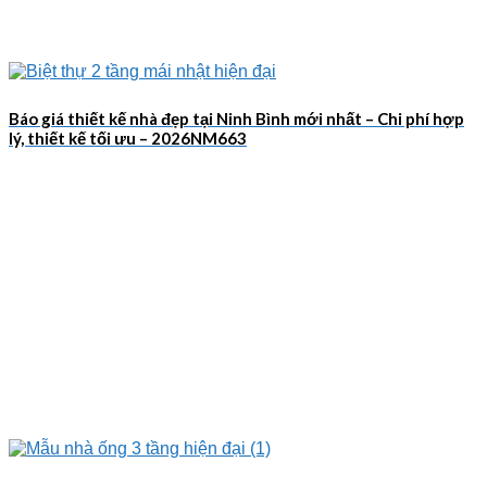
Báo giá thiết kế nhà đẹp tại Ninh Bình mới nhất – Chi phí hợp
lý, thiết kế tối ưu – 2026NM663