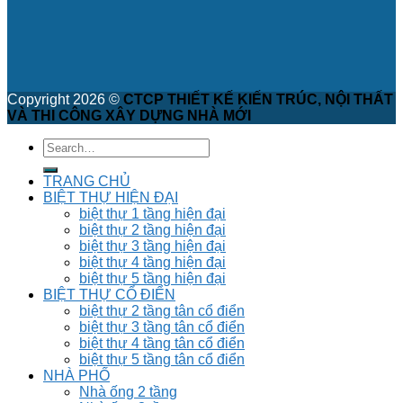
Copyright 2026 ©
CTCP THIẾT KẾ KIẾN TRÚC, NỘI THẤT
VÀ THI CÔNG XÂY DỰNG NHÀ MỚI
TRANG CHỦ
BIỆT THỰ HIỆN ĐẠI
biệt thự 1 tầng hiện đại
biệt thự 2 tầng hiện đại
biệt thự 3 tầng hiện đại
biệt thự 4 tầng hiện đại
biệt thự 5 tầng hiện đại
BIỆT THỰ CỔ ĐIỂN
biệt thự 2 tầng tân cổ điển
biệt thự 3 tầng tân cổ điển
biệt thự 4 tầng tân cổ điển
biệt thự 5 tầng tân cổ điển
NHÀ PHỐ
Nhà ống 2 tầng