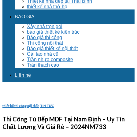
Thiết kế nhà đẹp tại Thái Bình
thiết kế nhà thờ họ
BÁO GIÁ
Xây nhà trọn gói
báo giá thiết kế kiến trúc
Báo giá thi công
Thi công nội thất
Báo giá thiết kế nội thất
Cải tạo nhà cũ
Trần nhựa composite
Trần thạch cao
Liên hệ
thiết kế thi công nội thất
,
TIN TỨC
Thi Công Tủ Bếp MDF Tại Nam Định – Uy Tín
Chất Lượng Và Giá Rẻ – 2024NM733