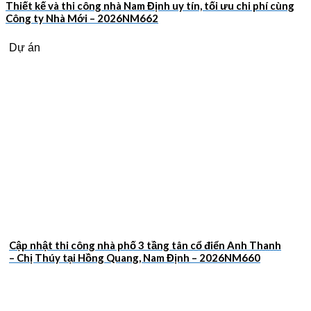
Thiết kế và thi công nhà Nam Định uy tín, tối ưu chi phí cùng
Công ty Nhà Mới – 2026NM662
Dự án
Cập nhật thi công nhà phố 3 tầng tân cổ điển Anh Thanh
– Chị Thúy tại Hồng Quang, Nam Định – 2026NM660