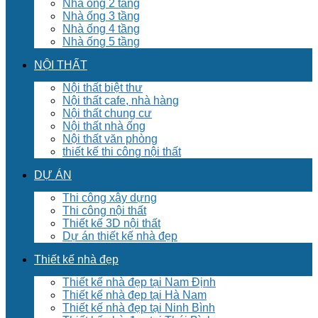
Nhà ống 2 tầng
Nhà ống 3 tầng
Nhà ống 4 tầng
Nhà ống 5 tầng
NỘI THẤT
Nội thất biệt thư
Nội thất cafe, nhà hàng
Nội thất chung cư
Nội thất nhà ống
Nội thất văn phòng
thiết kế thi công nội thất
DỰ ÁN
Thi công xây dựng
Thi công nội thất
Thiết kế 3D nội thất
Dự án thiết kế nhà đẹp
Thiết kế nhà đẹp
Thiết kế nhà đẹp tại Nam Định
Thiết kế nhà đẹp tại Hà Nam
Thiết kế nhà đẹp tại Ninh Bình