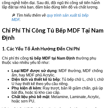
công nghệ hiện đại. Sau đó, đội ngũ thi công sẽ tiến hành
lắp đặt tại nhà bạn, đảm bảo đúng tiến độ và chất lượng.
🔎
Tìm hiểu thêm về
quy trình sản xuất tủ bếp
MDF
.
Chi Phí Thi Công Tủ Bếp MDF Tại Nam
Định
1. Các Yếu Tố Ảnh Hưởng Đến Chi Phí
Chi phí thi công
tủ bếp MDF tại Nam Định
thường phụ
thuộc vào nhiều yếu tố như:
Loại MDF được sử dụng
: MDF thường, MDF chống
ẩm, hay MDF phủ Acrylic.
Diện tích và thiết kế tủ bếp
: Tủ bếp chữ L, chữ I, chữ
U hay thiết kế theo yêu cầu riêng.
Phụ kiện đi kèm
: Ray trượt, bản lề giảm chấn, giá úp
bát đĩa, hoặc tủ kho cao cấp.
Chất liệu phủ bề mặt
: Melamine, Laminate, Acrylic,
hoặc sơn PU.