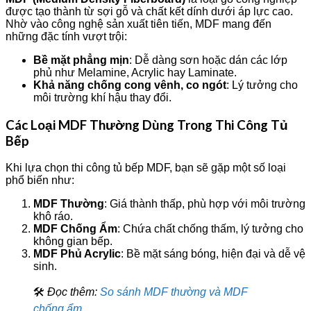
được tạo thành từ sợi gỗ và chất kết dính dưới áp lực cao.
Nhờ vào công nghệ sản xuất tiên tiến, MDF mang đến
những đặc tính vượt trội:
Bề mặt phẳng mịn
: Dễ dàng sơn hoặc dán các lớp
phủ như Melamine, Acrylic hay Laminate.
Khả năng chống cong vênh, co ngót
: Lý tưởng cho
môi trường khí hậu thay đổi.
Các Loại MDF Thường Dùng Trong Thi Công Tủ
Bếp
Khi lựa chọn thi công tủ bếp MDF, bạn sẽ gặp một số loại
phổ biến như:
MDF Thường
: Giá thành thấp, phù hợp với môi trường
khô ráo.
MDF Chống Ẩm
: Chứa chất chống thấm, lý tưởng cho
không gian bếp.
MDF Phủ Acrylic
: Bề mặt sáng bóng, hiện đại và dễ vệ
sinh.
🛠️
Đọc thêm:
So sánh MDF thường và MDF
chống ẩm
.