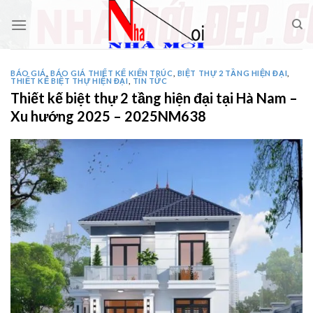
Skip
to
content
BÁO GIÁ
,
BÁO GIÁ THIẾT KẾ KIẾN TRÚC
,
BIỆT THỰ 2 TẦNG HIỆN ĐẠI
,
THIẾT KẾ BIỆT THỰ HIỆN ĐẠI
,
TIN TỨC
Thiết kế biệt thự 2 tầng hiện đại tại Hà Nam –
Xu hướng 2025 – 2025NM638