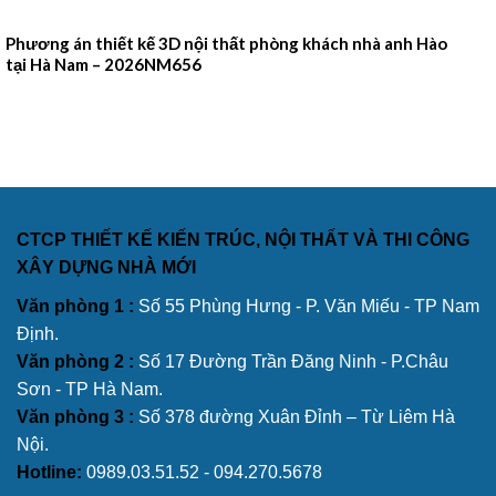
Phương án thiết kế 3D nội thất phòng khách nhà anh Hào
tại Hà Nam – 2026NM656
CTCP THIẾT KẾ KIẾN TRÚC, NỘI THẤT VÀ THI CÔNG
XÂY DỰNG NHÀ MỚI
Văn phòng 1 :
Số 55 Phùng Hưng - P. Văn Miếu - TP Nam
Định.
Văn phòng 2 :
Số 17 Đường Trần Đăng Ninh - P.Châu
Sơn - TP Hà Nam.
Văn phòng 3 :
Số 378 đường Xuân Đỉnh – Từ Liêm Hà
Nội.
Hotline:
0989.03.51.52 - 094.270.5678