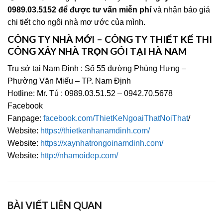
0989.03.5152 để được tư vấn miễn phí
và nhận báo giá
chi tiết cho ngôi nhà mơ ước của mình.
CÔNG TY NHÀ MỚI – CÔNG TY THIẾT KẾ THI
CÔNG XÂY NHÀ TRỌN GÓI TẠI HÀ NAM
Trụ sở tại Nam Định : Số 55 đường Phùng Hưng –
Phường Văn Miếu – TP. Nam Định
Hotline: Mr. Tú : 0989.03.51.52 – 0942.70.5678
Facebook
Fanpage:
facebook.com/ThietKeNgoaiThatNoiThat
/
Website:
https://thietkenhanamdinh.com/
Website:
https://xaynhatrongoinamdinh.com/
Website:
http://nhamoidep.com/
BÀI VIẾT LIÊN QUAN