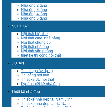
Nhà ống 2 tầng
Nhà ống 3 tầng
Nhà ống 4 tầng
Nhà ống 5 tầng
NỘI THẤT
Nội thất biệt thư
Nội thất cafe, nhà hàng
Nội thất chung cư
Nội thất nhà ống
Nội thất văn phòng
thiết kế thi công nội thất
DỰ ÁN
Thi công xây dựng
Thi công nội thất
Thiết kế 3D nội thất
Dự án thiết kế nhà đẹp
Thiết kế nhà đẹp
Thiết kế nhà đẹp tại Nam Định
Thiết kế nhà đẹp tại Hà Nam