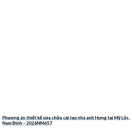
Phương án thiết kế sửa chữa cải tạo nhà anh Hưng tại Mỹ Lộc,
Nam Định – 2026NM657