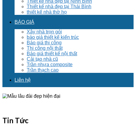
Thiết kế nhà đẹp tại Ninh Bình
Thiết kế nhà đẹp tại Thái Bình
thiết kế nhà thờ họ
BÁO GIÁ
Xây nhà trọn gói
báo giá thiết kế kiến trúc
Báo giá thi công
Thi công nội thất
Báo giá thiết kế nội thất
Cải tạo nhà cũ
Trần nhựa composite
Trần thạch cao
Liên hệ
Tin Tức