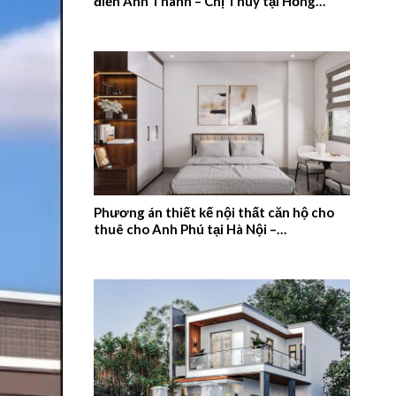
điển Anh Thanh – Chị Thúy tại Hồng
Quang, Nam Định – 2026NM659
Phương án thiết kế nội thất căn hộ cho
thuê cho Anh Phú tại Hà Nội –
2026NM658