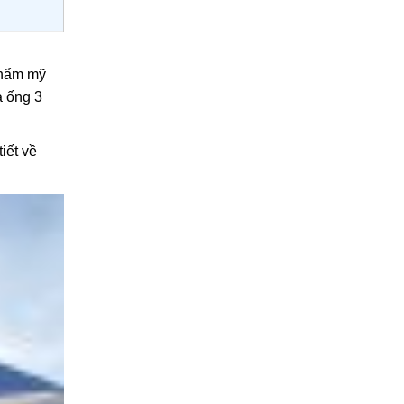
 thẩm mỹ
à ống 3
iết về