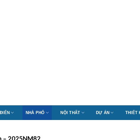
 ĐIỂN
NHÀ PHỐ
NỘI THẤT
DỰ ÁN
THIẾT
ình – 2025NM82