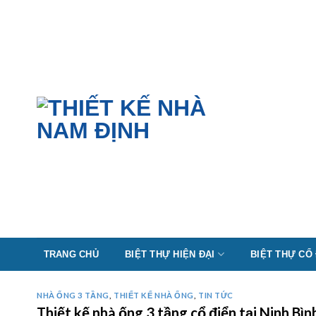
Skip
to
content
TRANG CHỦ
BIỆT THỰ HIỆN ĐẠI
BIỆT THỰ CỔ
NHÀ ỐNG 3 TẦNG
,
THIẾT KẾ NHÀ ỐNG
,
TIN TỨC
Thiết kế nhà ống 3 tầng cổ điển tại Ninh B