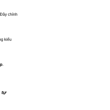
 Đây chính
ng kiểu
ấp
.
 tự