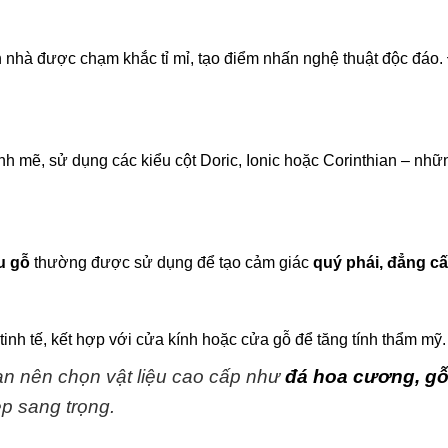
n nhà được chạm khắc tỉ mỉ, tạo điểm nhấn nghệ thuật độc đáo.
h mẽ, sử dụng các kiểu cột Doric, Ionic hoặc Corinthian – nhữ
u gỗ
thường được sử dụng để tạo cảm giác
quý phái, đẳng c
nh tế, kết hợp với cửa kính hoặc cửa gỗ để tăng tính thẩm mỹ.
bạn nên chọn vật liệu cao cấp như
đá hoa cương, gỗ
ẹp sang trọng.