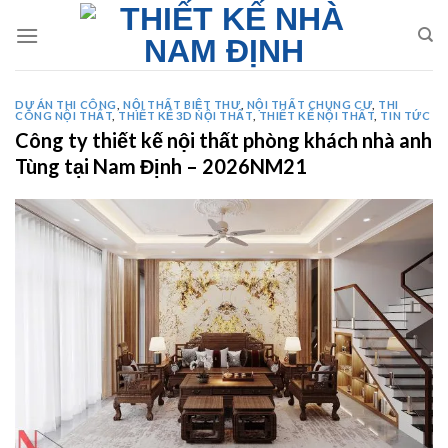
Skip
to
content
DỰ ÁN THI CÔNG
,
NỘI THẤT BIỆT THƯ
,
NỘI THẤT CHUNG CƯ
,
THI
CÔNG NỘI THẤT
,
THIẾT KẾ 3D NỘI THẤT
,
THIẾT KẾ NỘI THẤT
,
TIN TỨC
Công ty thiết kế nội thất phòng khách nhà anh
Tùng tại Nam Định – 2026NM21