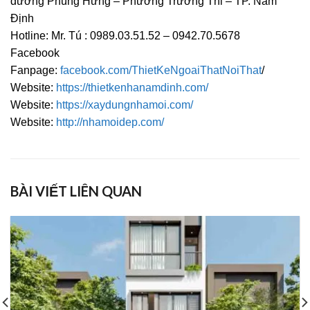
đường Phùng Hưng – Phường Trường Thi – TP. Nam
Định
Hotline: Mr. Tú : 0989.03.51.52 – 0942.70.5678
Facebook
Fanpage:
facebook.com/ThietKeNgoaiThatNoiThat
/
Website:
https://thietkenhanamdinh.com/
Website:
https://xaydungnhamoi.com/
Website:
http://nhamoidep.com/
BÀI VIẾT LIÊN QUAN