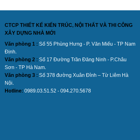
CTCP THIẾT KẾ KIẾN TRÚC, NỘI THẤT VÀ THI CÔNG
XÂY DỰNG NHÀ MỚI
Văn phòng 1 :
Số 55 Phùng Hưng - P. Văn Miếu - TP Nam
Định.
Văn phòng 2 :
Số 17 Đường Trần Đăng Ninh - P.Châu
Sơn - TP Hà Nam.
Văn phòng 3 :
Số 378 đường Xuân Đỉnh – Từ Liêm Hà
Nội.
Hotline:
0989.03.51.52 - 094.270.5678