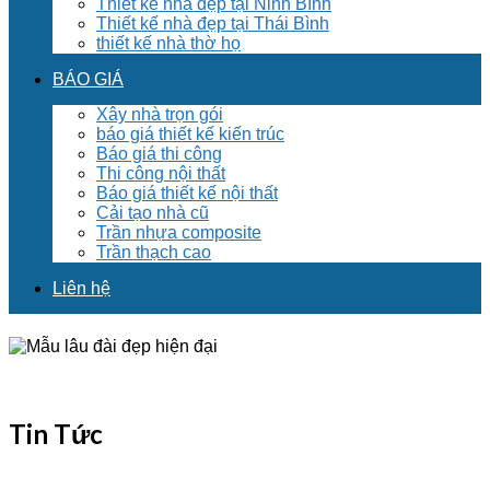
Thiết kế nhà đẹp tại Ninh Bình
Thiết kế nhà đẹp tại Thái Bình
thiết kế nhà thờ họ
BÁO GIÁ
Xây nhà trọn gói
báo giá thiết kế kiến trúc
Báo giá thi công
Thi công nội thất
Báo giá thiết kế nội thất
Cải tạo nhà cũ
Trần nhựa composite
Trần thạch cao
Liên hệ
Tin Tức