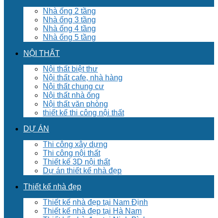
Nhà ống 2 tầng
Nhà ống 3 tầng
Nhà ống 4 tầng
Nhà ống 5 tầng
NỘI THẤT
Nội thất biệt thư
Nội thất cafe, nhà hàng
Nội thất chung cư
Nội thất nhà ống
Nội thất văn phòng
thiết kế thi công nội thất
DỰ ÁN
Thi công xây dựng
Thi công nội thất
Thiết kế 3D nội thất
Dự án thiết kế nhà đẹp
Thiết kế nhà đẹp
Thiết kế nhà đẹp tại Nam Định
Thiết kế nhà đẹp tại Hà Nam