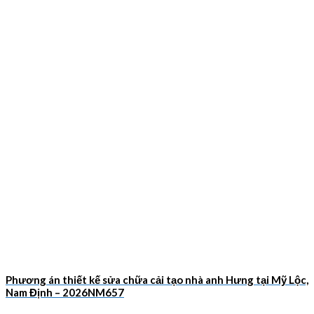
Phương án thiết kế sửa chữa cải tạo nhà anh Hưng tại Mỹ Lộc,
Nam Định – 2026NM657