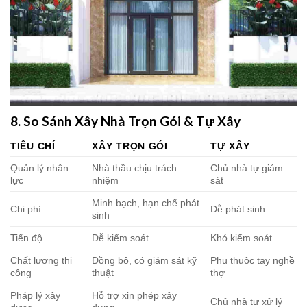
8. So Sánh Xây Nhà Trọn Gói & Tự Xây
TIÊU CHÍ
XÂY TRỌN GÓI
TỰ XÂY
Quản lý nhân
Nhà thầu chịu trách
Chủ nhà tự giám
lực
nhiệm
sát
Minh bạch, hạn chế phát
Chi phí
Dễ phát sinh
sinh
Tiến độ
Dễ kiểm soát
Khó kiểm soát
Chất lượng thi
Đồng bộ, có giám sát kỹ
Phụ thuộc tay nghề
công
thuật
thợ
Pháp lý xây
Hỗ trợ xin phép xây
Chủ nhà tự xử lý