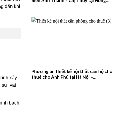
điển Anh Thanh – Chị Thúy tại Hồng
Quang, Nam Định – 2026NM659
ng đắn khi
Phương án thiết kế nội thất căn hộ cho
thuê cho Anh Phú tại Hà Nội –
trình xây
2026NM658
 sự, vật
minh bạch.