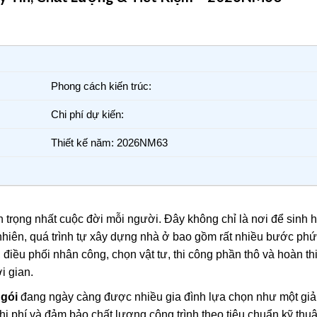
Phong cách kiến trúc:
Chi phí dự kiến:
Thiết kế năm: 2026NM63
 trọng nhất cuộc đời mỗi người. Đây không chỉ là nơi để sinh 
y nhiên, quá trình tự xây dựng nhà ở bao gồm rất nhiều bước phứ
, điều phối nhân công, chọn vật tư, thi công phần thô và hoàn th
i gian.
 gói
đang ngày càng được nhiều gia đình lựa chọn như một giả
 chi phí và đảm bảo chất lượng công trình theo tiêu chuẩn kỹ thuật