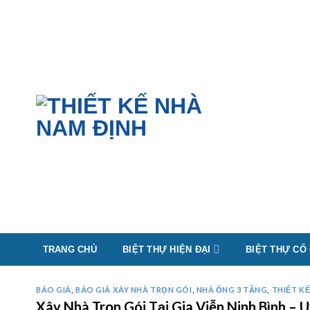
Skip
to
content
TRANG CHỦ
BIỆT THỰ HIỆN ĐẠI
BIỆT THỰ CỔ
BÁO GIÁ
,
BÁO GIÁ XÂY NHÀ TRỌN GÓI
,
NHÀ ỐNG 3 TẦNG
,
THIẾT K
Xây Nhà Trọn Gói Tại Gia Viễn Ninh Bình –