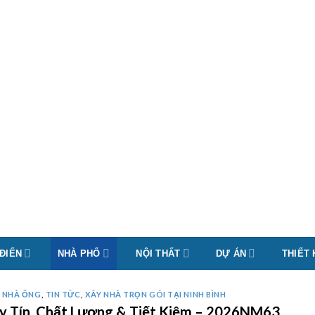
 ĐIỂN
NHÀ PHỐ
NỘI THẤT
DỰ ÁN
THIẾT
Ế NHÀ ỐNG
,
TIN TỨC
,
XÂY NHÀ TRỌN GÓI TẠI NINH BÌNH
 Uy Tín, Chất Lượng & Tiết Kiệm – 2026NM63