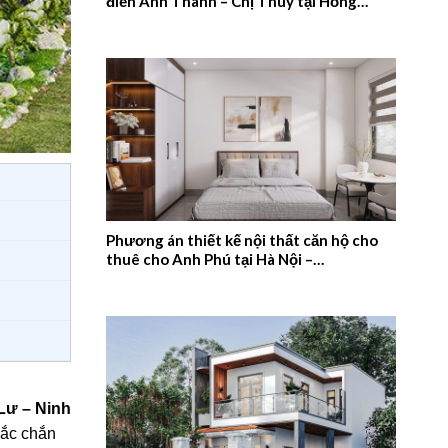
điển Anh Thanh – Chị Thúy tại Hồng
Quang, Nam Định – 2026NM659
Phương án thiết kế nội thất căn hộ cho
thuê cho Anh Phú tại Hà Nội –
2026NM658
Lư – Ninh
hắc chắn