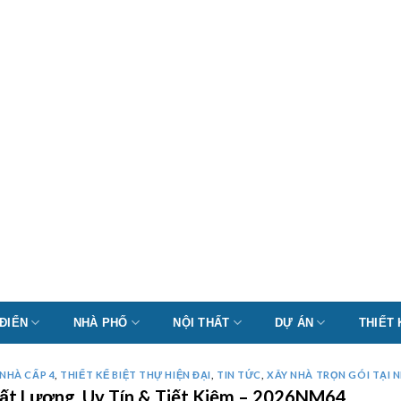
 ĐIỂN
NHÀ PHỐ
NỘI THẤT
DỰ ÁN
THIẾT
NHÀ CẤP 4
,
THIẾT KẾ BIỆT THỰ HIỆN ĐẠI
,
TIN TỨC
,
XÂY NHÀ TRỌN GÓI TẠI N
Chất Lượng, Uy Tín & Tiết Kiệm – 2026NM64