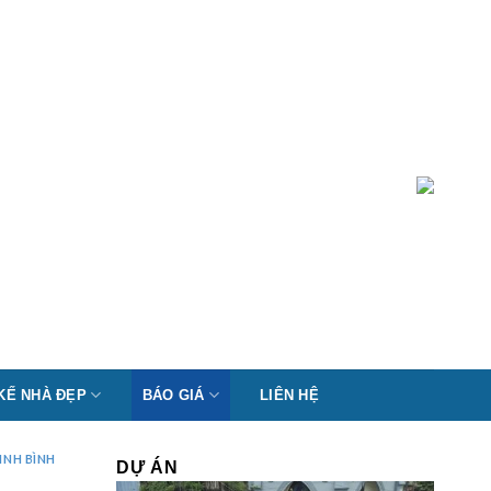
 KẾ NHÀ ĐẸP
BÁO GIÁ
LIÊN HỆ
INH BÌNH
DỰ ÁN