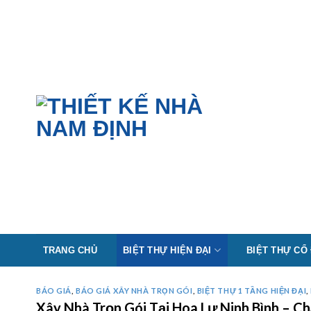
Skip
to
content
TRANG CHỦ
BIỆT THỰ HIỆN ĐẠI
BIỆT THỰ CỔ
BÁO GIÁ
,
BÁO GIÁ XÂY NHÀ TRỌN GÓI
,
BIỆT THỰ 1 TẦNG HIỆN ĐẠI
,
Xây Nhà Trọn Gói Tại Hoa Lư Ninh Bình – 